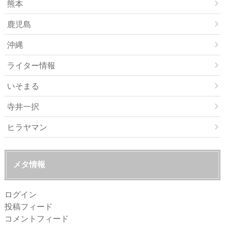
熊本
鹿児島
沖縄
ライター情報
いそまる
寺井一択
ヒラヤマン
メタ情報
ログイン
投稿フィード
コメントフィード