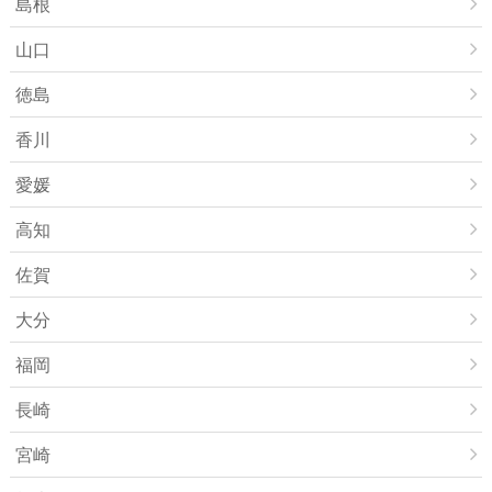
島根
山口
徳島
香川
愛媛
高知
佐賀
大分
福岡
長崎
宮崎