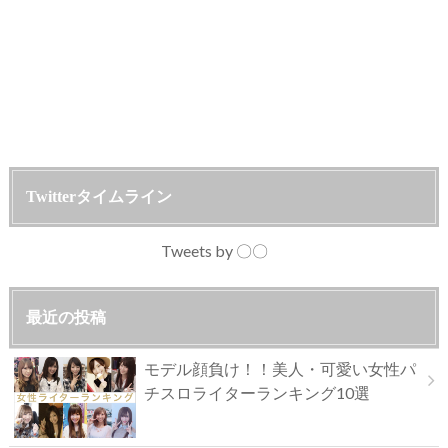
Twitterタイムライン
Tweets by 〇〇
最近の投稿
モデル顔負け！！美人・可愛い女性パ
チスロライターランキング10選