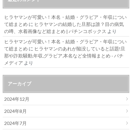
ヒラヤマンが可愛い！本名・結婚・グラビア・年収につい
て総まとめ
に
ヒラヤマンの結婚した旦那は誰？目の病気
の噂、水着画像など総まとめ | パチンコボックス
より
ヒラヤマンが可愛い！本名・結婚・グラビア・年収につい
て総まとめ
に
ヒラヤマンのあれが陥没していると話題!旦
那や詐欺騒動,年収,グラビア,本名など全情報まとめ - パチ
メディア
より
アーカイブ
2024年12月
2024年8月
2024年7月