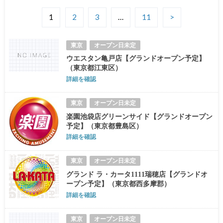
1
2
3
…
11
>
東京
オープン日未定
ウエスタン亀戸店【グランドオープン予定】
（東京都江東区）
詳細を確認
東京
オープン日未定
楽園池袋店グリーンサイド【グランドオープン
予定】（東京都豊島区）
詳細を確認
東京
オープン日未定
グランド ラ・カータ1111瑞穂店【グランドオ
ープン予定】（東京都西多摩郡）
詳細を確認
東京
オープン日未定