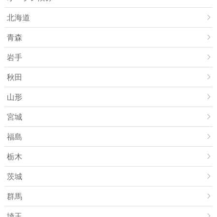
北海道
青森
岩手
秋田
山形
宮城
福島
栃木
茨城
群馬
埼玉