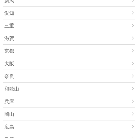
新潟
愛知
三重
滋賀
京都
大阪
奈良
和歌山
兵庫
岡山
広島