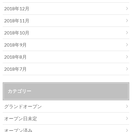
2018年12月
2018年11月
2018年10月
2018年9月
2018年8月
2018年7月
カテゴリー
グランドオープン
オープン日未定
オープン済み