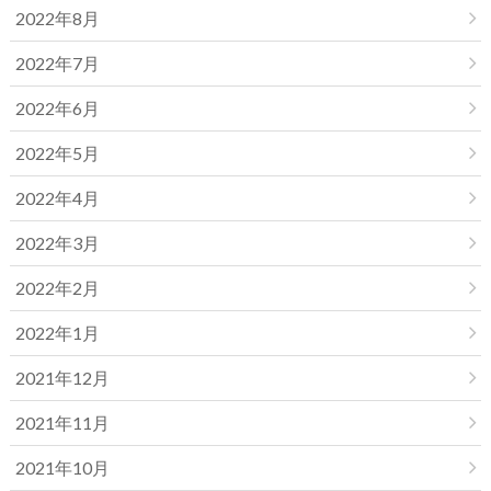
2022年8月
2022年7月
2022年6月
2022年5月
2022年4月
2022年3月
2022年2月
2022年1月
2021年12月
2021年11月
2021年10月