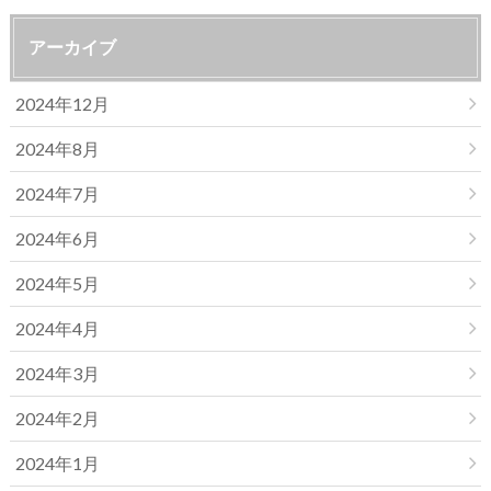
アーカイブ
2024年12月
2024年8月
2024年7月
2024年6月
2024年5月
2024年4月
2024年3月
2024年2月
2024年1月