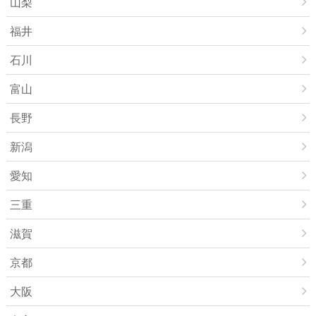
山梨
福井
石川
富山
長野
新潟
愛知
三重
滋賀
京都
大阪