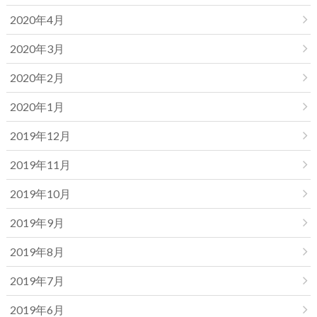
2020年4月
2020年3月
2020年2月
2020年1月
2019年12月
2019年11月
2019年10月
2019年9月
2019年8月
2019年7月
2019年6月