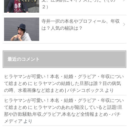
２）
寺井一択の本名やプロフィール、年収
は？人気の秘訣は？
最近のコメント
ヒラヤマンが可愛い！本名・結婚・グラビア・年収につい
て総まとめ
に
ヒラヤマンの結婚した旦那は誰？目の病気
の噂、水着画像など総まとめ | パチンコボックス
より
ヒラヤマンが可愛い！本名・結婚・グラビア・年収につい
て総まとめ
に
ヒラヤマンのあれが陥没していると話題!旦
那や詐欺騒動,年収,グラビア,本名など全情報まとめ - パチ
メディア
より