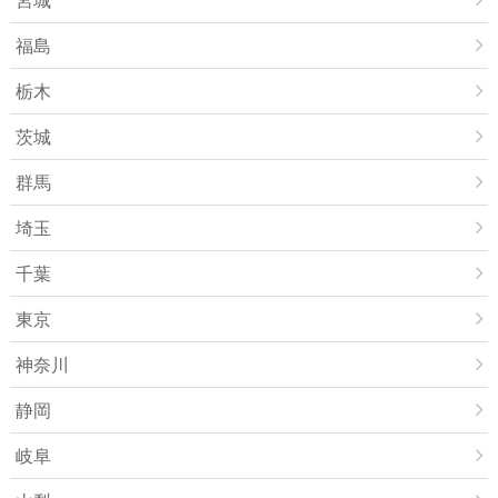
福島
栃木
茨城
群馬
埼玉
千葉
東京
神奈川
静岡
岐阜