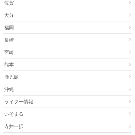
佐賀
大分
福岡
長崎
宮崎
熊本
鹿児島
沖縄
ライター情報
いそまる
寺井一択