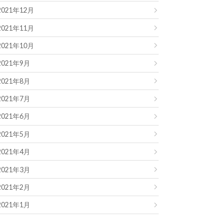
2021年12月
2021年11月
2021年10月
2021年9月
2021年8月
2021年7月
2021年6月
2021年5月
2021年4月
2021年3月
2021年2月
2021年1月