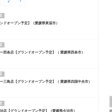
2
>
定
ンドオープン予定】（愛媛県東温市）
定
ー西条店【グランドオープン予定】（ 愛媛県西条市）
定
ー三島店【グランドオープン予定】（ 愛媛県四国中央市）
定
治店【グランドオープン予定】（愛媛県今治市）