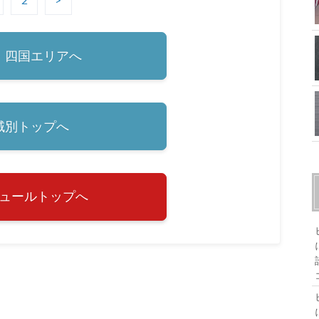
・四国エリアへ
域別トップへ
ュールトップへ