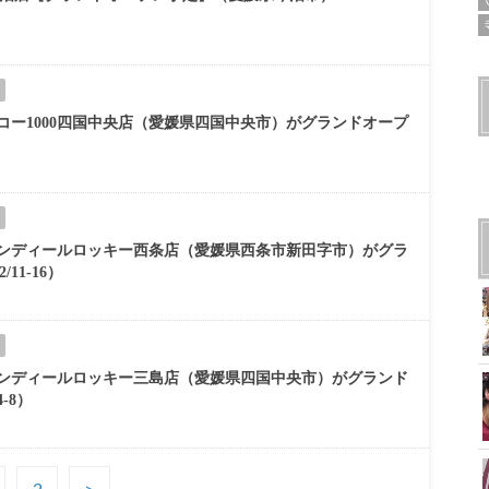
)】ニッコー1000四国中央店（愛媛県四国中央市）がグランドオープ
土)】グランディールロッキー西条店（愛媛県西条市新田字市）がグラ
11-16）
金)】グランディールロッキー三島店（愛媛県四国中央市）がグランド
-8）
2
>