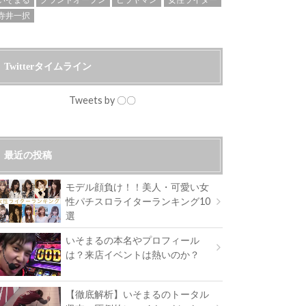
寺井一択
Twitterタイムライン
Tweets by 〇〇
最近の投稿
モデル顔負け！！美人・可愛い女
性パチスロライターランキング10
選
いそまるの本名やプロフィール
は？来店イベントは熱いのか？
【徹底解析】いそまるのトータル