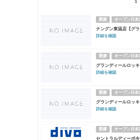
1
愛媛
オープン日未
ナングン東温店【グラ
詳細を確認
愛媛
オープン日未
グランディールロッキ
詳細を確認
愛媛
オープン日未
グランディールロッキ
詳細を確認
愛媛
オープン日未
セントラルディーボ今