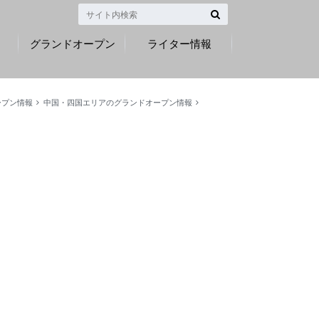
グランドオープン
ライター情報
ープン情報
中国・四国エリアのグランドオープン情報