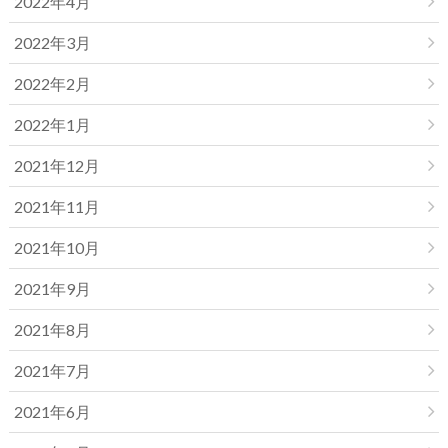
2022年4月
2022年3月
2022年2月
2022年1月
2021年12月
2021年11月
2021年10月
2021年9月
2021年8月
2021年7月
2021年6月