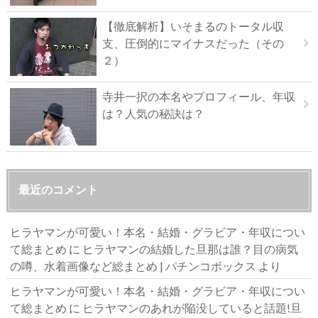
【徹底解析】いそまるのトータル収
支、圧倒的にマイナスだった（その
２）
寺井一択の本名やプロフィール、年収
は？人気の秘訣は？
最近のコメント
ヒラヤマンが可愛い！本名・結婚・グラビア・年収につい
て総まとめ
に
ヒラヤマンの結婚した旦那は誰？目の病気
の噂、水着画像など総まとめ | パチンコボックス
より
ヒラヤマンが可愛い！本名・結婚・グラビア・年収につい
て総まとめ
に
ヒラヤマンのあれが陥没していると話題!旦