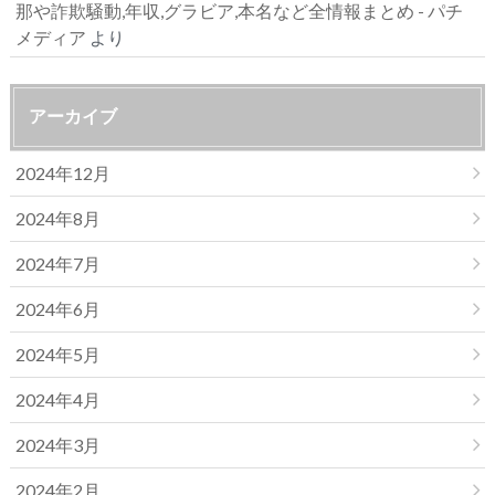
那や詐欺騒動,年収,グラビア,本名など全情報まとめ - パチ
メディア
より
アーカイブ
2024年12月
2024年8月
2024年7月
2024年6月
2024年5月
2024年4月
2024年3月
2024年2月