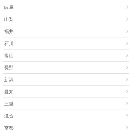
岐阜
山梨
福井
石川
富山
長野
新潟
愛知
三重
滋賀
京都