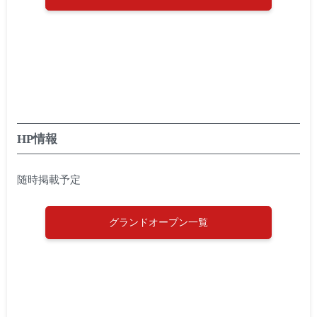
HP情報
随時掲載予定
グランドオープン一覧