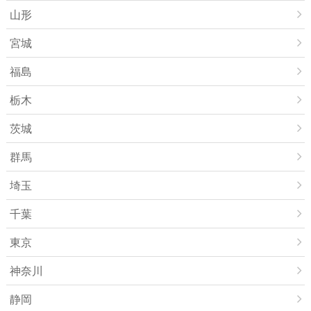
山形
宮城
福島
栃木
茨城
群馬
埼玉
千葉
東京
神奈川
静岡