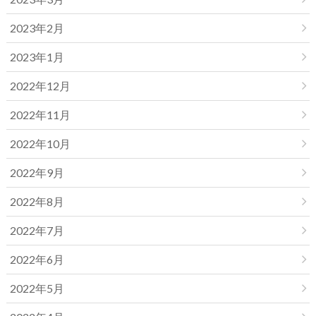
2023年2月
2023年1月
2022年12月
2022年11月
2022年10月
2022年9月
2022年8月
2022年7月
2022年6月
2022年5月