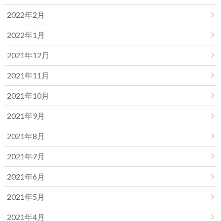
2022年2月
2022年1月
2021年12月
2021年11月
2021年10月
2021年9月
2021年8月
2021年7月
2021年6月
2021年5月
2021年4月