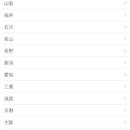
山梨
福井
石川
富山
長野
新潟
愛知
三重
滋賀
京都
大阪