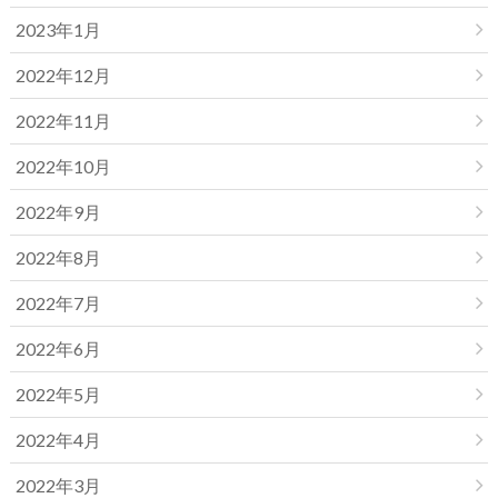
2023年1月
2022年12月
2022年11月
2022年10月
2022年9月
2022年8月
2022年7月
2022年6月
2022年5月
2022年4月
2022年3月