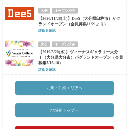
大分
オープン済み
【2020/11/28(土)】Dee5（大分県臼杵市）がグ
ランドオープン（会員募集11/21より）
詳細を確認
大分
オープン済み
【2019/3/20(水)】ヴィーナスギャラリー大分
Ⅰ（大分県大分市）がグランドオープン（会員
募集3/16-18）
詳細を確認
九州・沖縄エリアへ
地域別トップへ