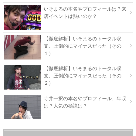
いそまるの本名やプロフィールは？来
店イベントは熱いのか？
【徹底解析】いそまるのトータル収
支、圧倒的にマイナスだった（その
１）
【徹底解析】いそまるのトータル収
支、圧倒的にマイナスだった（その
２）
寺井一択の本名やプロフィール、年収
は？人気の秘訣は？