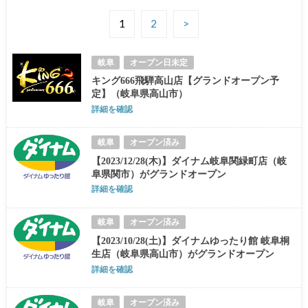
1
2
>
岐阜
オープン日未定
キング666飛騨高山店【グランドオープン予
定】（岐阜県高山市）
詳細を確認
岐阜
オープン済み
【2023/12/28(木)】ダイナム岐阜関緑町店（岐
阜県関市）がグランドオープン
詳細を確認
岐阜
オープン済み
【2023/10/28(土)】ダイナムゆったり館 岐阜桐
生店（岐阜県高山市）がグランドオープン
詳細を確認
岐阜
オープン済み