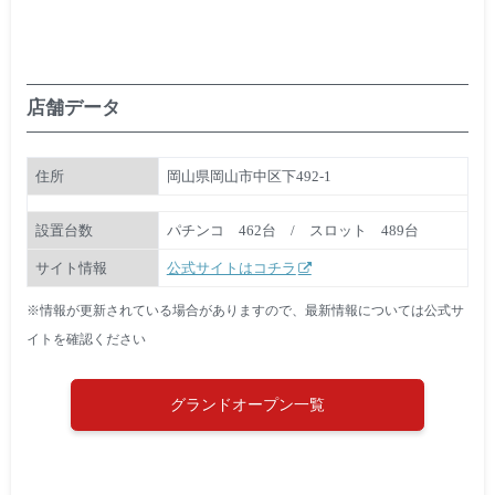
店舗データ
住所
岡山県岡山市中区下492-1
設置台数
パチンコ 462台 / スロット 489台
サイト情報
公式サイトはコチラ
※情報が更新されている場合がありますので、最新情報については公式サ
イトを確認ください
グランドオープン一覧