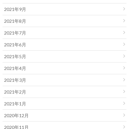
2021年9月
2021年8月
2021年7月
2021年6月
2021年5月
2021年4月
2021年3月
2021年2月
2021年1月
2020年12月
2020年11月