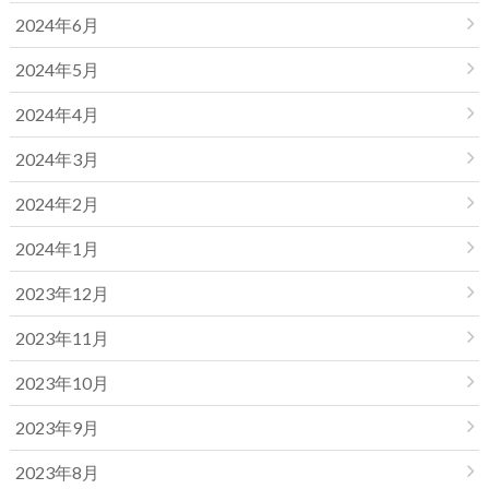
2024年6月
2024年5月
2024年4月
2024年3月
2024年2月
2024年1月
2023年12月
2023年11月
2023年10月
2023年9月
2023年8月