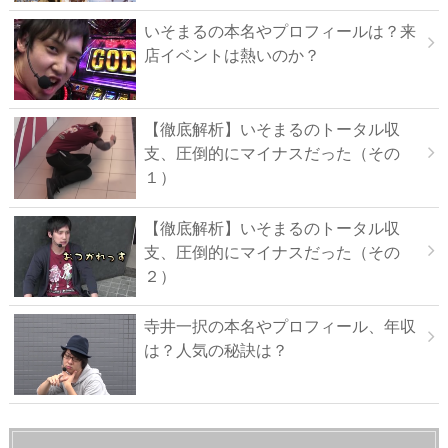
いそまるの本名やプロフィールは？来
店イベントは熱いのか？
【徹底解析】いそまるのトータル収
支、圧倒的にマイナスだった（その
１）
【徹底解析】いそまるのトータル収
支、圧倒的にマイナスだった（その
２）
寺井一択の本名やプロフィール、年収
は？人気の秘訣は？