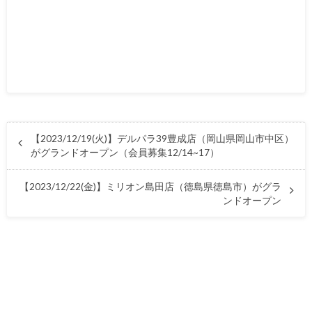
【2023/12/19(火)】デルパラ39豊成店（岡山県岡山市中区）
がグランドオープン（会員募集12/14~17）
【2023/12/22(金)】ミリオン島田店（徳島県徳島市）がグラ
ンドオープン