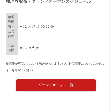
整理券配布・グランドオープンスケジュール
整理
券配
布・
12/14-17 10:00~22:00
会員
募集
開店
12/19(火)9:00
時間
※情報が更新されている場合がありますので、最新情報については公式サ
イトを確認ください
グランドオープン一覧