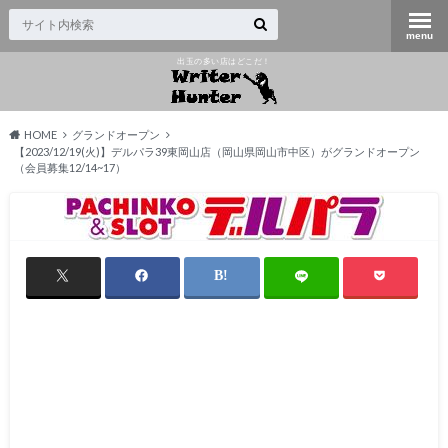
出玉の多い店はどこだ！
HOME
グランドオープン
【2023/12/19(火)】デルパラ39東岡山店（岡山県岡山市中区）がグランドオープン
（会員募集12/14~17）