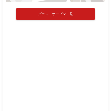
グランドオープン一覧