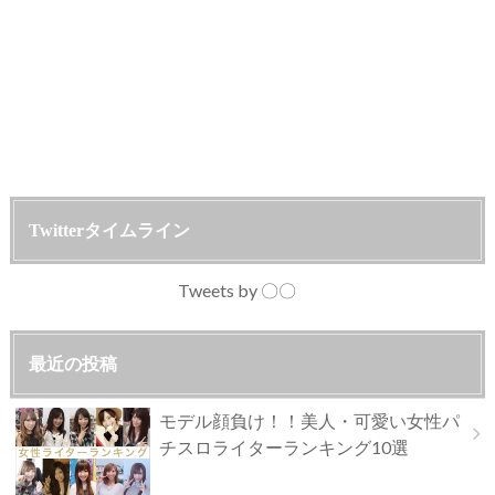
Twitterタイムライン
Tweets by 〇〇
最近の投稿
モデル顔負け！！美人・可愛い女性パ
チスロライターランキング10選