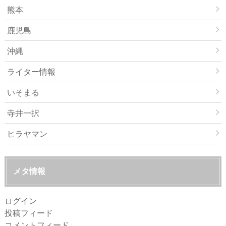
熊本
鹿児島
沖縄
ライター情報
いそまる
寺井一択
ヒラヤマン
メタ情報
ログイン
投稿フィード
コメントフィード