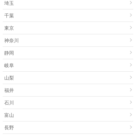
埼玉
千葉
東京
神奈川
静岡
岐阜
山梨
福井
石川
富山
長野