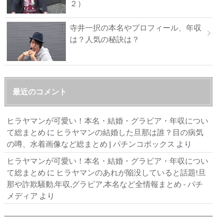
２）
寺井一択の本名やプロフィール、年収
は？人気の秘訣は？
最近のコメント
ヒラヤマンが可愛い！本名・結婚・グラビア・年収につい
て総まとめ
に
ヒラヤマンの結婚した旦那は誰？目の病気
の噂、水着画像など総まとめ | パチンコボックス
より
ヒラヤマンが可愛い！本名・結婚・グラビア・年収につい
て総まとめ
に
ヒラヤマンのあれが陥没していると話題!旦
那や詐欺騒動,年収,グラビア,本名など全情報まとめ - パチ
メディア
より