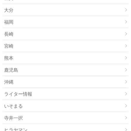
大分
福岡
長崎
宮崎
熊本
鹿児島
沖縄
ライター情報
いそまる
寺井一択
ヒラヤマン