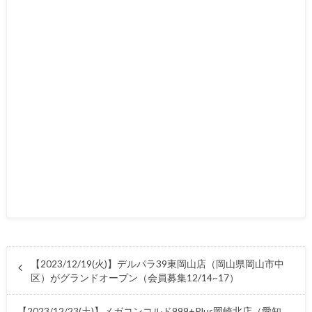
【2023/12/19(火)】デルパラ39東岡山店（岡山県岡山市中
区）がグランドオープン（会員募集12/14~17）
【2023/12/23(土)】メガコンコルド999+Plus岡崎北店（愛知