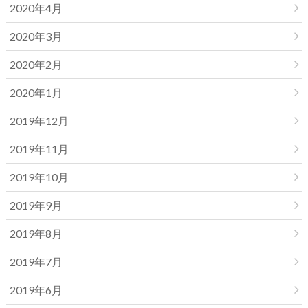
2020年4月
2020年3月
2020年2月
2020年1月
2019年12月
2019年11月
2019年10月
2019年9月
2019年8月
2019年7月
2019年6月