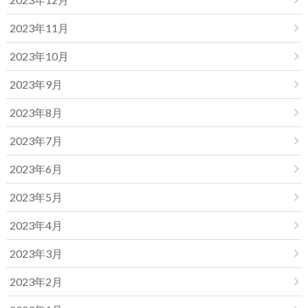
2023年11月
2023年10月
2023年9月
2023年8月
2023年7月
2023年6月
2023年5月
2023年4月
2023年3月
2023年2月