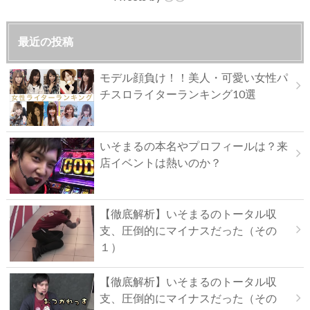
最近の投稿
モデル顔負け！！美人・可愛い女性パ
チスロライターランキング10選
いそまるの本名やプロフィールは？来
店イベントは熱いのか？
【徹底解析】いそまるのトータル収
支、圧倒的にマイナスだった（その
１）
【徹底解析】いそまるのトータル収
支、圧倒的にマイナスだった（その