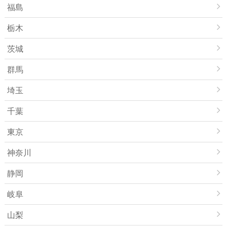
福島
栃木
茨城
群馬
埼玉
千葉
東京
神奈川
静岡
岐阜
山梨