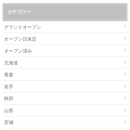
カテゴリー
グランドオープン
オープン日未定
オープン済み
北海道
青森
岩手
秋田
山形
宮城