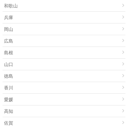
和歌山
兵庫
岡山
広島
島根
山口
徳島
香川
愛媛
高知
佐賀