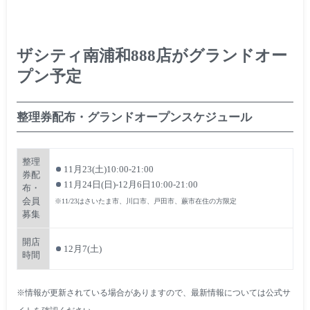
ザシティ南浦和888店がグランドオー
プン予定
整理券配布・グランドオープンスケジュール
整理
11月23(土)10:00-21:00
券配
11月24日(日)-12月6日10:00-21:00
布・
会員
※11/23はさいたま市、川口市、戸田市、蕨市在住の方限定
募集
開店
12月7(土)
時間
※情報が更新されている場合がありますので、最新情報については公式サ