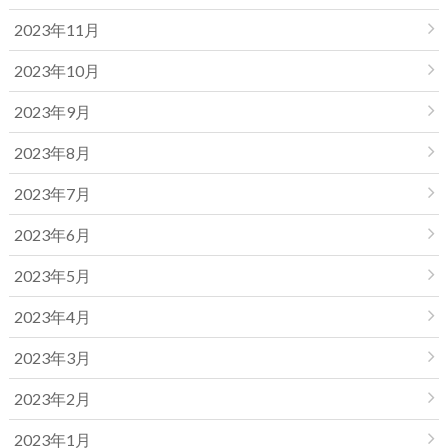
2023年11月
2023年10月
2023年9月
2023年8月
2023年7月
2023年6月
2023年5月
2023年4月
2023年3月
2023年2月
2023年1月