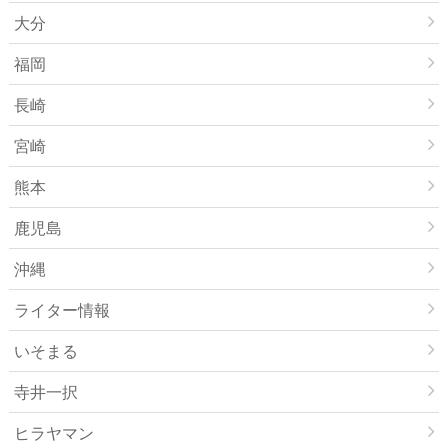
大分
福岡
長崎
宮崎
熊本
鹿児島
沖縄
ライター情報
いそまる
寺井一択
ヒラヤマン