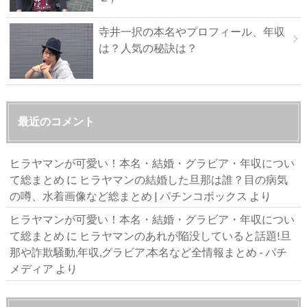
寺井一択の本名やプロフィール、年収
は？人気の秘訣は？
最近のコメント
ヒラヤマンが可愛い！本名・結婚・グラビア・年収につい
て総まとめ
に
ヒラヤマンの結婚した旦那は誰？目の病気
の噂、水着画像など総まとめ | パチンコボックス
より
ヒラヤマンが可愛い！本名・結婚・グラビア・年収につい
て総まとめ
に
ヒラヤマンのあれが陥没していると話題!旦
那や詐欺騒動,年収,グラビア,本名など全情報まとめ - パチ
メディア
より