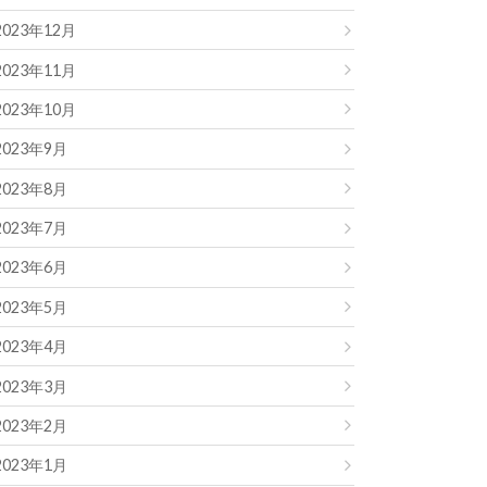
2023年12月
2023年11月
2023年10月
2023年9月
2023年8月
2023年7月
2023年6月
2023年5月
2023年4月
2023年3月
2023年2月
2023年1月