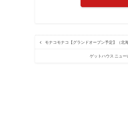
モナコモナコ【グランドオープン予定】（北
ゲットハウス ニュ