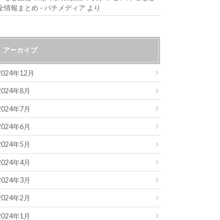
全情報まとめ - パチメディア
より
アーカイブ
2024年12月
2024年8月
2024年7月
2024年6月
2024年5月
2024年4月
2024年3月
2024年2月
2024年1月