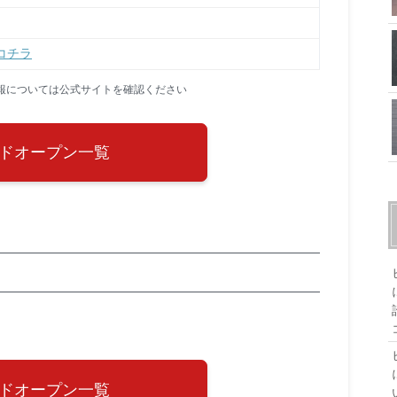
コチラ
報については公式サイトを確認ください
ドオープン一覧
ドオープン一覧