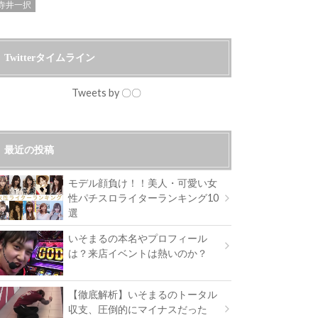
寺井一択
Twitterタイムライン
Tweets by 〇〇
最近の投稿
モデル顔負け！！美人・可愛い女
性パチスロライターランキング10
選
いそまるの本名やプロフィール
は？来店イベントは熱いのか？
【徹底解析】いそまるのトータル
収支、圧倒的にマイナスだった