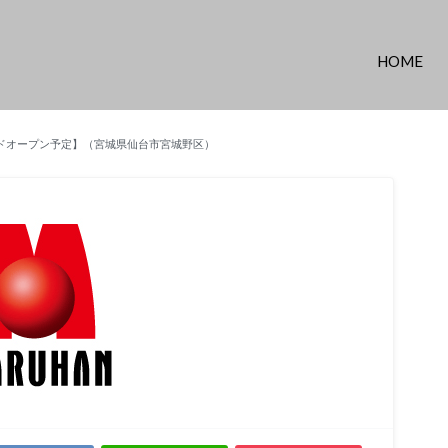
HOME
ドオープン予定】（宮城県仙台市宮城野区）