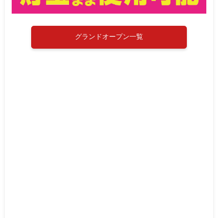
グランドオープン一覧