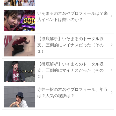
いそまるの本名やプロフィールは？来
店イベントは熱いのか？
【徹底解析】いそまるのトータル収
支、圧倒的にマイナスだった（その
１）
【徹底解析】いそまるのトータル収
支、圧倒的にマイナスだった（その
２）
寺井一択の本名やプロフィール、年収
は？人気の秘訣は？