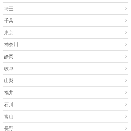
埼玉
千葉
東京
神奈川
静岡
岐阜
山梨
福井
石川
富山
長野