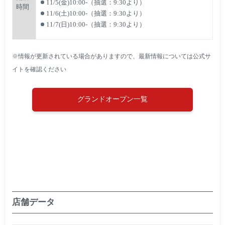
11/5(金)10:00-（抽選：9:30より）
時間
11/6(土)10:00-（抽選：9:30より）
11/7(日)10:00-（抽選：9:30より）
※情報が更新されている場合がありますので、最新情報については公式サ
イトを確認ください
グランドオープン一覧
店舗データ