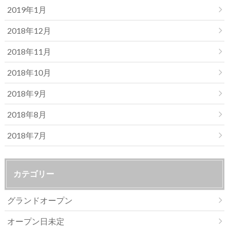
2019年1月
2018年12月
2018年11月
2018年10月
2018年9月
2018年8月
2018年7月
カテゴリー
グランドオープン
オープン日未定