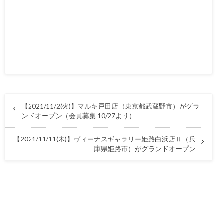
【2021/11/2(火)】マルキ戸田店（東京都武蔵野市）がグラ
ンドオープン（会員募集 10/27より）
【2021/11/11(木)】ヴィーナスギャラリー姫路白浜店Ⅱ（兵
庫県姫路市）がグランドオープン