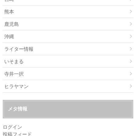
熊本
鹿児島
沖縄
ライター情報
いそまる
寺井一択
ヒラヤマン
メタ情報
ログイン
投稿フィード