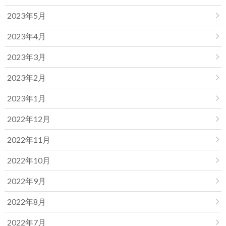
2023年5月
2023年4月
2023年3月
2023年2月
2023年1月
2022年12月
2022年11月
2022年10月
2022年9月
2022年8月
2022年7月