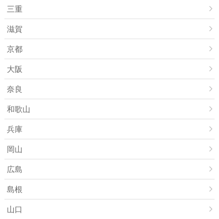
三重
滋賀
京都
大阪
奈良
和歌山
兵庫
岡山
広島
島根
山口