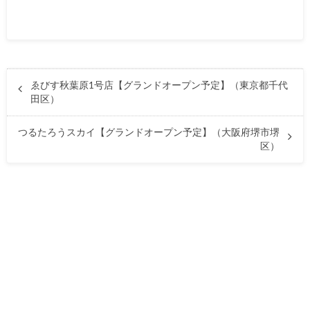
ゑびす秋葉原1号店【グランドオープン予定】（東京都千代
田区）
つるたろうスカイ【グランドオープン予定】（大阪府堺市堺
区）