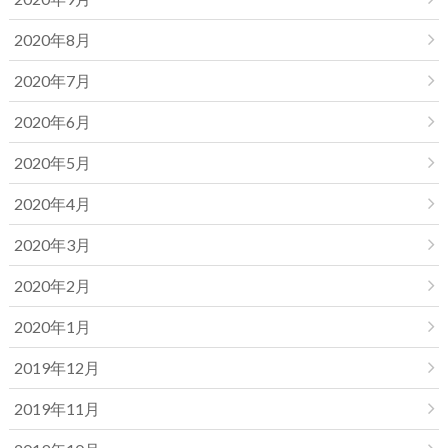
2020年8月
2020年7月
2020年6月
2020年5月
2020年4月
2020年3月
2020年2月
2020年1月
2019年12月
2019年11月