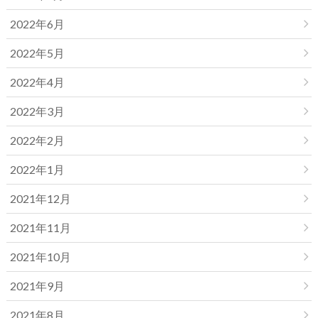
2022年6月
2022年5月
2022年4月
2022年3月
2022年2月
2022年1月
2021年12月
2021年11月
2021年10月
2021年9月
2021年8月