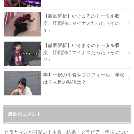
【徹底解析】いそまるのトータル収
支、圧倒的にマイナスだった（その
１）
【徹底解析】いそまるのトータル収
支、圧倒的にマイナスだった（その
２）
寺井一択の本名やプロフィール、年収
は？人気の秘訣は？
最近のコメント
ヒラヤマンが可愛い！本名・結婚・グラビア・年収につい