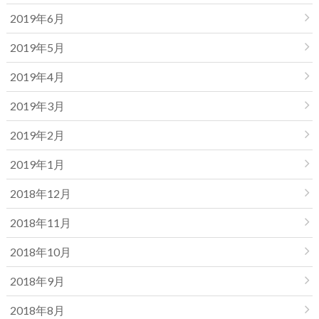
2019年6月
2019年5月
2019年4月
2019年3月
2019年2月
2019年1月
2018年12月
2018年11月
2018年10月
2018年9月
2018年8月