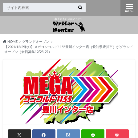
出玉の多い店はどこだ！
HOME
グランドオープン
【2021/12/29(水)】メガコンコルド1155豊川インター店（愛知県豊川市）がグランド
オープン（会員募集12/23-27）