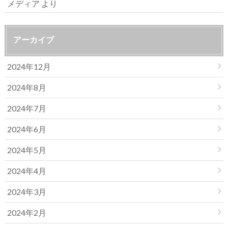
メディア
より
アーカイブ
2024年12月
2024年8月
2024年7月
2024年6月
2024年5月
2024年4月
2024年3月
2024年2月