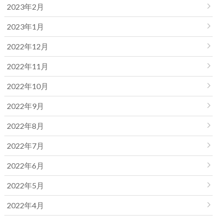
2023年2月
2023年1月
2022年12月
2022年11月
2022年10月
2022年9月
2022年8月
2022年7月
2022年6月
2022年5月
2022年4月