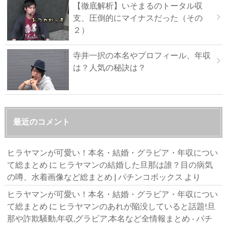
【徹底解析】いそまるのトータル収
支、圧倒的にマイナスだった（その
２）
寺井一択の本名やプロフィール、年収
は？人気の秘訣は？
最近のコメント
ヒラヤマンが可愛い！本名・結婚・グラビア・年収につい
て総まとめ
に
ヒラヤマンの結婚した旦那は誰？目の病気
の噂、水着画像など総まとめ | パチンコボックス
より
ヒラヤマンが可愛い！本名・結婚・グラビア・年収につい
て総まとめ
に
ヒラヤマンのあれが陥没していると話題!旦
那や詐欺騒動,年収,グラビア,本名など全情報まとめ - パチ