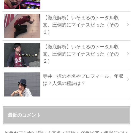
【徹底解析】いそまるのトータル収
支、圧倒的にマイナスだった（その
１）
【徹底解析】いそまるのトータル収
支、圧倒的にマイナスだった（その
２）
寺井一択の本名やプロフィール、年収
は？人気の秘訣は？
最近のコメント
ヒラヤマンが可愛い！本名・結婚・グラビア・年収につい