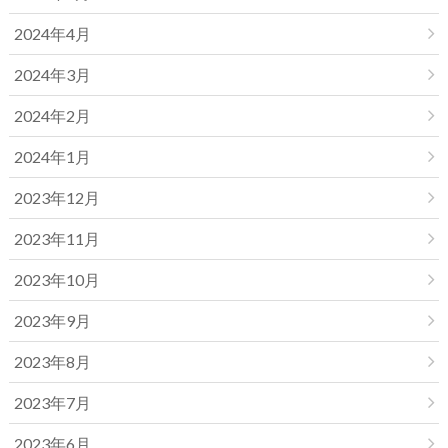
2024年4月
2024年3月
2024年2月
2024年1月
2023年12月
2023年11月
2023年10月
2023年9月
2023年8月
2023年7月
2023年6月