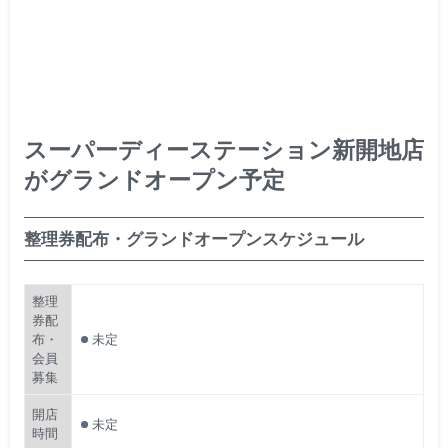
スーパーディーステーション新開地店
がグランドオープン予定
整理券配布・グランドオープンスケジュール
整理
券配
布・
未定
会員
募集
開店
未定
時間