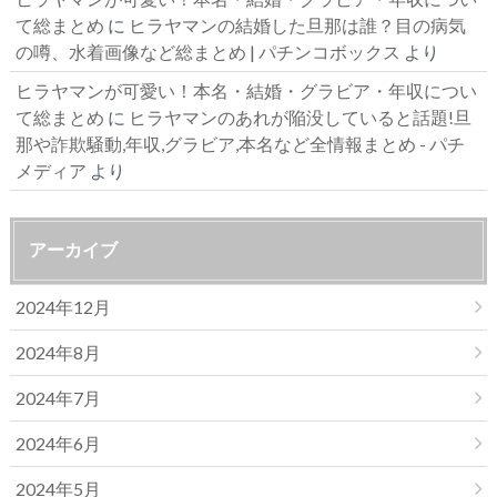
て総まとめ
に
ヒラヤマンの結婚した旦那は誰？目の病気
の噂、水着画像など総まとめ | パチンコボックス
より
ヒラヤマンが可愛い！本名・結婚・グラビア・年収につい
て総まとめ
に
ヒラヤマンのあれが陥没していると話題!旦
那や詐欺騒動,年収,グラビア,本名など全情報まとめ - パチ
メディア
より
アーカイブ
2024年12月
2024年8月
2024年7月
2024年6月
2024年5月