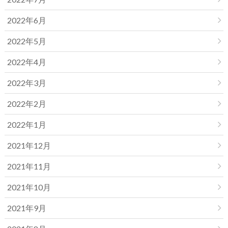
2022年6月
2022年5月
2022年4月
2022年3月
2022年2月
2022年1月
2021年12月
2021年11月
2021年10月
2021年9月