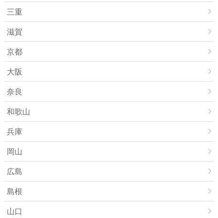
三重
滋賀
京都
大阪
奈良
和歌山
兵庫
岡山
広島
島根
山口