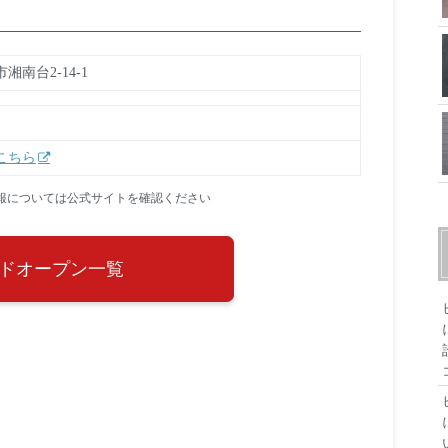
南台2-14-1
こちら
報については公式サイトを確認ください
ドオープン一覧