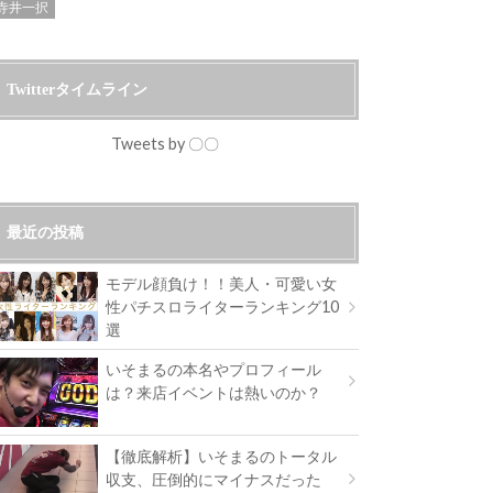
寺井一択
Twitterタイムライン
Tweets by 〇〇
最近の投稿
モデル顔負け！！美人・可愛い女
性パチスロライターランキング10
選
いそまるの本名やプロフィール
は？来店イベントは熱いのか？
【徹底解析】いそまるのトータル
収支、圧倒的にマイナスだった