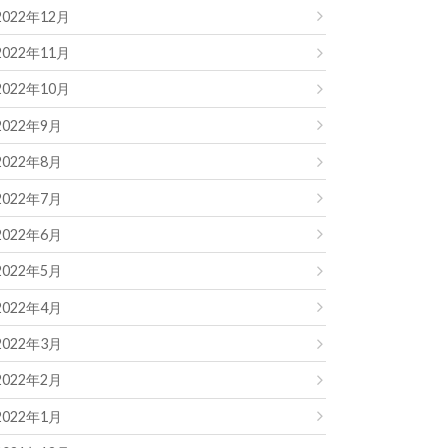
2022年12月
2022年11月
2022年10月
2022年9月
2022年8月
2022年7月
2022年6月
2022年5月
2022年4月
2022年3月
2022年2月
2022年1月