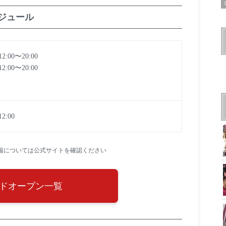
ジュール
2:00〜20:00
2:00〜20:00
2:00
報については公式サイトを確認ください
ドオープン一覧