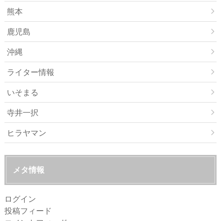
熊本
鹿児島
沖縄
ライター情報
いそまる
寺井一択
ヒラヤマン
メタ情報
ログイン
投稿フィード