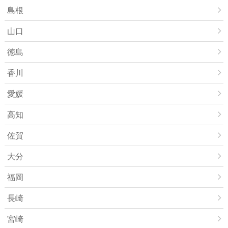
島根
山口
徳島
香川
愛媛
高知
佐賀
大分
福岡
長崎
宮崎