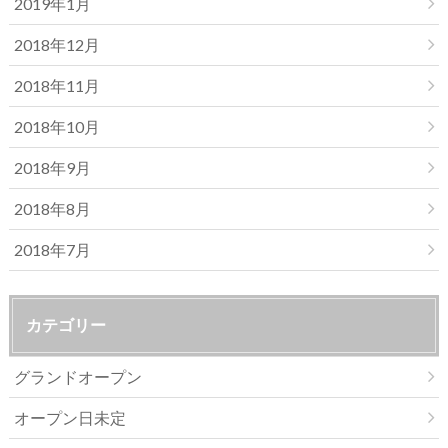
2019年1月
2018年12月
2018年11月
2018年10月
2018年9月
2018年8月
2018年7月
カテゴリー
グランドオープン
オープン日未定