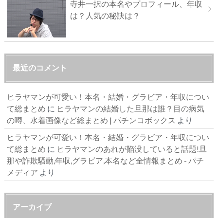
寺井一択の本名やプロフィール、年収
は？人気の秘訣は？
最近のコメント
ヒラヤマンが可愛い！本名・結婚・グラビア・年収につい
て総まとめ
に
ヒラヤマンの結婚した旦那は誰？目の病気
の噂、水着画像など総まとめ | パチンコボックス
より
ヒラヤマンが可愛い！本名・結婚・グラビア・年収につい
て総まとめ
に
ヒラヤマンのあれが陥没していると話題!旦
那や詐欺騒動,年収,グラビア,本名など全情報まとめ - パチ
メディア
より
アーカイブ