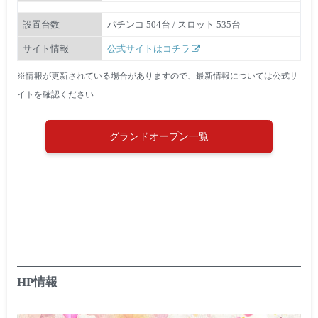
設置台数
パチンコ 504台 / スロット 535台
サイト情報
公式サイトはコチラ
※情報が更新されている場合がありますので、最新情報については公式サ
イトを確認ください
グランドオープン一覧
HP情報