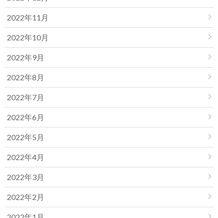
2022年11月
2022年10月
2022年9月
2022年8月
2022年7月
2022年6月
2022年5月
2022年4月
2022年3月
2022年2月
2022年1月