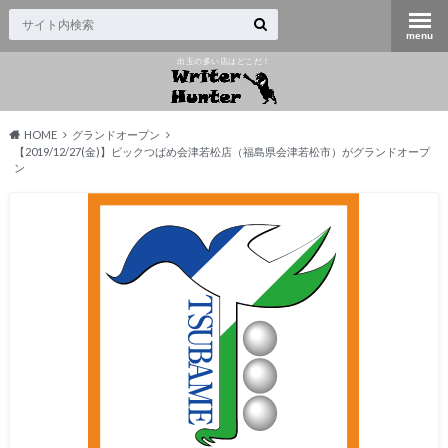
出玉の多い店はどこだ！
HOME
グランドオープン
【2019/12/27(金)】ビックつばめ会津若松店（福島県会津若松市）がグランドオープ
ン