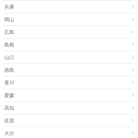
兵庫
岡山
広島
島根
山口
徳島
香川
愛媛
高知
佐賀
大分