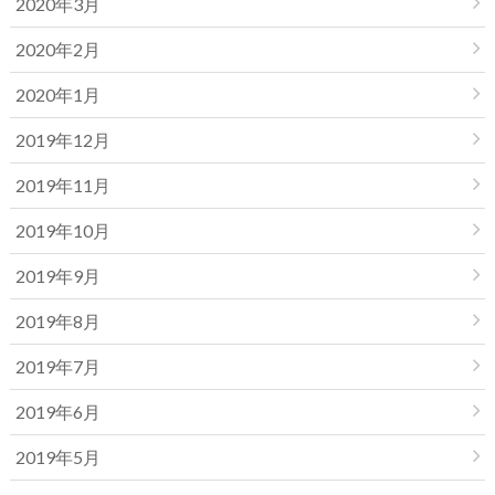
2020年3月
2020年2月
2020年1月
2019年12月
2019年11月
2019年10月
2019年9月
2019年8月
2019年7月
2019年6月
2019年5月