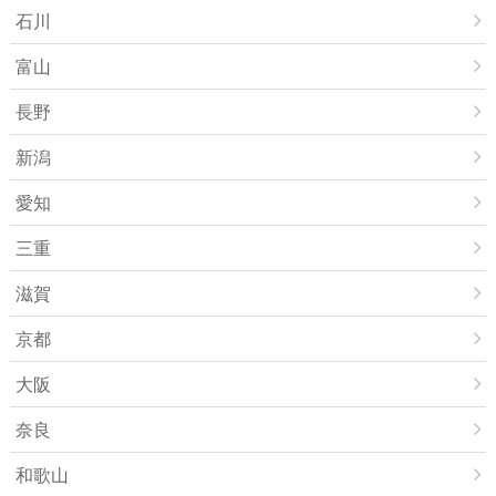
石川
富山
長野
新潟
愛知
三重
滋賀
京都
大阪
奈良
和歌山