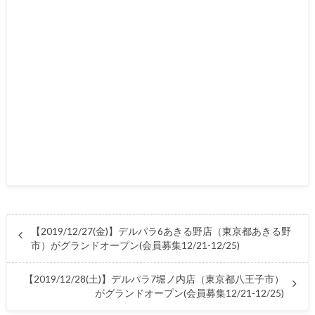
【2019/12/27(金)】デルパラ6あきる野店（東京都あきる野
市）がグランドオープン(会員募集12/21-12/25)
【2019/12/28(土)】デルパラ7堀ノ内店（東京都八王子市）
がグランドオープン(会員募集12/21-12/25)