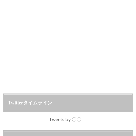
Twitterタイムライン
Tweets by 〇〇