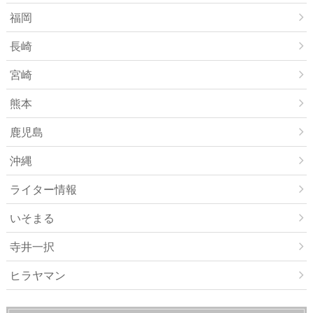
福岡
長崎
宮崎
熊本
鹿児島
沖縄
ライター情報
いそまる
寺井一択
ヒラヤマン