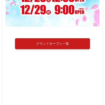
グランドオープン一覧