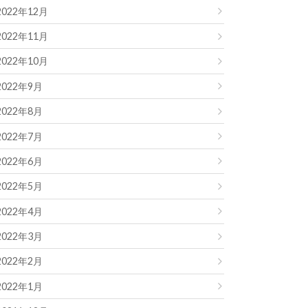
2022年12月
2022年11月
2022年10月
2022年9月
2022年8月
2022年7月
2022年6月
2022年5月
2022年4月
2022年3月
2022年2月
2022年1月