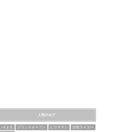
人気のタグ
いそまる
グランドオープン
ヒラヤマン
女性ライター