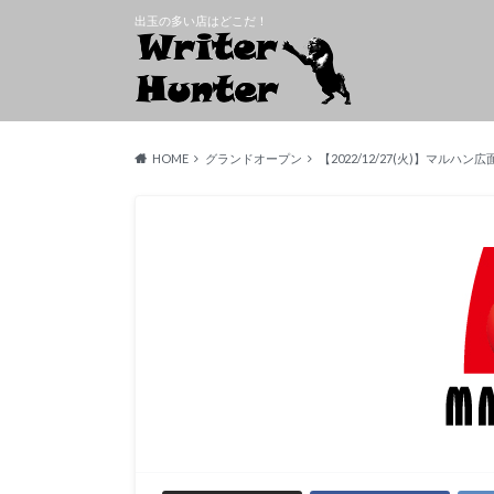
出玉の多い店はどこだ！
HOME
グランドオープン
【2022/12/27(火)】マル