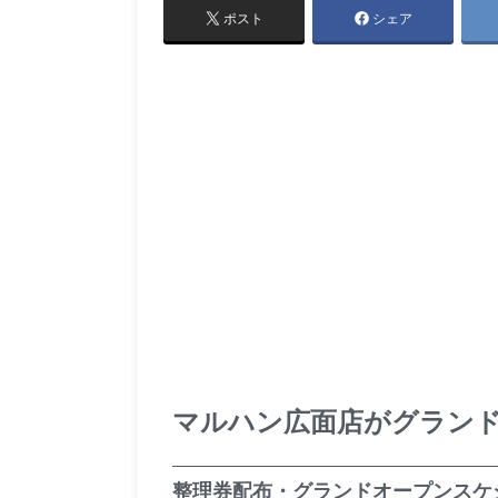
ポスト
シェア
マルハン広面店がグラン
整理券配布・グランドオープンスケ