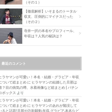
（その１）
【徹底解析】いそまるのトータル
収支、圧倒的にマイナスだった
（その２）
寺井一択の本名やプロフィール、
年収は？人気の秘訣は？
最近のコメント
ヒラヤマンが可愛い！本名・結婚・グラビア・年収
について総まとめ
に
ヒラヤマンの結婚した旦那は
誰？目の病気の噂、水着画像など総まとめ | パチン
コボックス
より
ヒラヤマンが可愛い！本名・結婚・グラビア・年収
について総まとめ
に
ヒラヤマンのあれが陥没して
いると話題!旦那や詐欺騒動,年収,グラビア,本名など