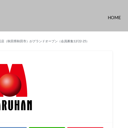
HOME
ハン広面店（秋田県秋田市）がグランドオープン（会員募集12/22-25）