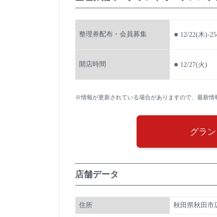
整理券配布・会員募集
12/22(木)-25
開店時間
12/27(火)
※情報が更新されている場合がありますので、最新情
グラン
店舗データ
住所
秋田県秋田市広