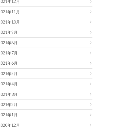
2021年12月
2021年11月
2021年10月
2021年9月
2021年8月
2021年7月
2021年6月
2021年5月
2021年4月
2021年3月
2021年2月
2021年1月
2020年12月