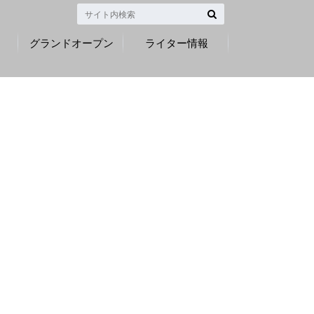
グランドオープン
ライター情報