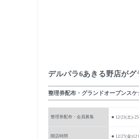
デルパラ6あきる野店がグ
整理券配布・グランドオープンスケ
整理券配布・会員募集
12/21(土)-25
開店時間
12/27(金)1