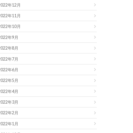
2022年12月
2022年11月
2022年10月
2022年9月
2022年8月
2022年7月
2022年6月
2022年5月
2022年4月
2022年3月
2022年2月
2022年1月