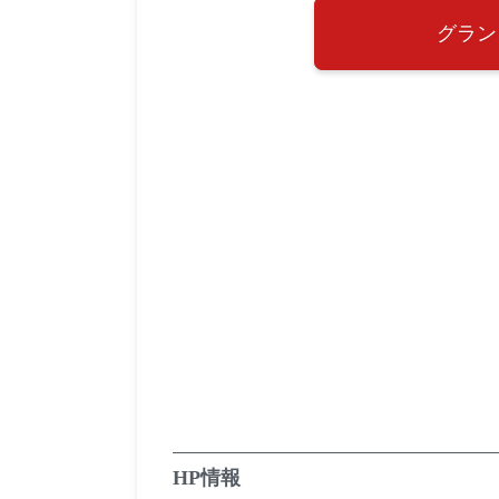
グラン
HP情報