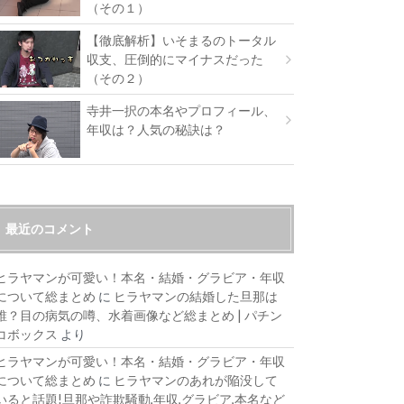
（その１）
【徹底解析】いそまるのトータル
収支、圧倒的にマイナスだった
（その２）
寺井一択の本名やプロフィール、
年収は？人気の秘訣は？
最近のコメント
ヒラヤマンが可愛い！本名・結婚・グラビア・年収
について総まとめ
に
ヒラヤマンの結婚した旦那は
誰？目の病気の噂、水着画像など総まとめ | パチン
コボックス
より
ヒラヤマンが可愛い！本名・結婚・グラビア・年収
について総まとめ
に
ヒラヤマンのあれが陥没して
いると話題!旦那や詐欺騒動,年収,グラビア,本名など