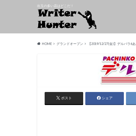
出玉の多い店はどこだ！
HOME
グランドオープン
【2019/12/27(金)】デルパ
ポスト
シェア