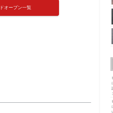
ドオープン一覧