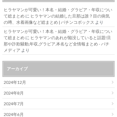
ヒラヤマンが可愛い！本名・結婚・グラビア・年収につい
て総まとめ
に
ヒラヤマンの結婚した旦那は誰？目の病気
の噂、水着画像など総まとめ | パチンコボックス
より
ヒラヤマンが可愛い！本名・結婚・グラビア・年収につい
て総まとめ
に
ヒラヤマンのあれが陥没していると話題!旦
那や詐欺騒動,年収,グラビア,本名など全情報まとめ - パチ
メディア
より
アーカイブ
2024年12月
2024年8月
2024年7月
2024年6月