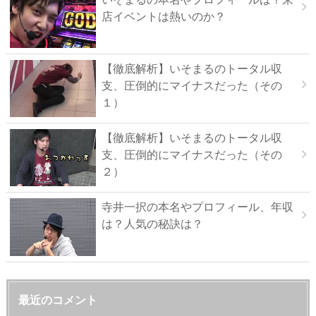
店イベントは熱いのか？
【徹底解析】いそまるのトータル収
支、圧倒的にマイナスだった（その
１）
【徹底解析】いそまるのトータル収
支、圧倒的にマイナスだった（その
２）
寺井一択の本名やプロフィール、年収
は？人気の秘訣は？
最近のコメント