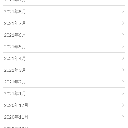
2021年8月
2021年7月
2021年6月
2021年5月
2021年4月
2021年3月
2021年2月
2021年1月
2020年12月
2020年11月