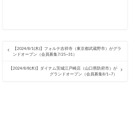
【2024/8/1(木)】フォルテ吉祥寺（東京都武蔵野市）がグラ
ンドオープン（会員募集7/25~31）
【2024/8/8(木)】ダイナム茨城江戸崎店（山口県防府市）が
グランドオープン（会員募集8/1~7）