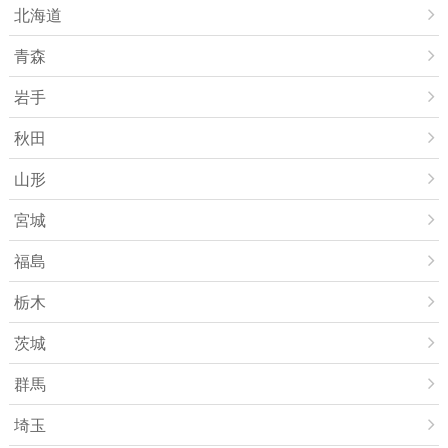
北海道
青森
岩手
秋田
山形
宮城
福島
栃木
茨城
群馬
埼玉