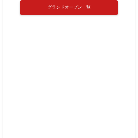
グランドオープン一覧