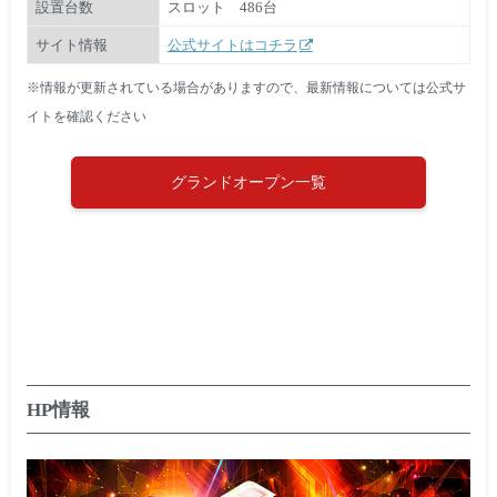
設置台数
スロット 486台
サイト情報
公式サイトはコチラ
※情報が更新されている場合がありますので、最新情報については公式サ
イトを確認ください
グランドオープン一覧
HP情報