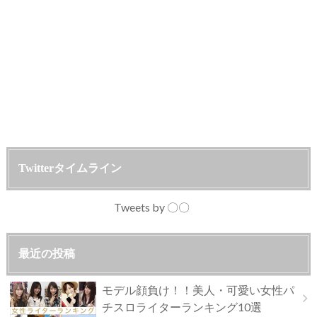
Twitterタイムライン
Tweets by 〇〇
最近の投稿
モデル顔負け！！美人・可愛い女性パ
チスロライターランキング10選