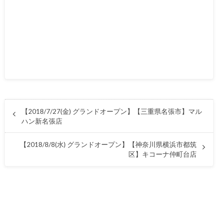
【2018/7/27(金) グランドオープン】【三重県名張市】マル
ハン新名張店
【2018/8/8(水) グランドオープン】【神奈川県横浜市都筑
区】キコーナ仲町台店