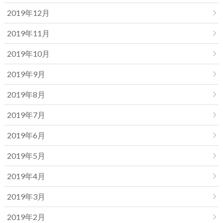
2019年12月
2019年11月
2019年10月
2019年9月
2019年8月
2019年7月
2019年6月
2019年5月
2019年4月
2019年3月
2019年2月