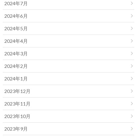
2024年7月
2024年6月
2024年5月
2024年4月
2024年3月
2024年2月
2024年1月
2023年12月
2023年11月
2023年10月
2023年9月