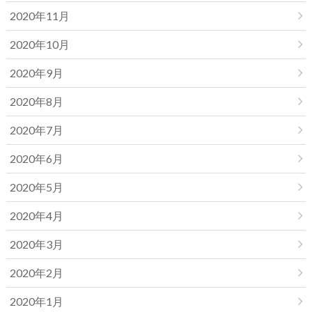
2020年11月
2020年10月
2020年9月
2020年8月
2020年7月
2020年6月
2020年5月
2020年4月
2020年3月
2020年2月
2020年1月