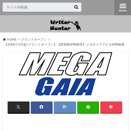
出玉の多い店はどこだ！
HOME
グランドオープン
【2018/7/27(金) グランドオープン】【群馬県伊勢崎市】メガガイアアピタ伊勢崎東