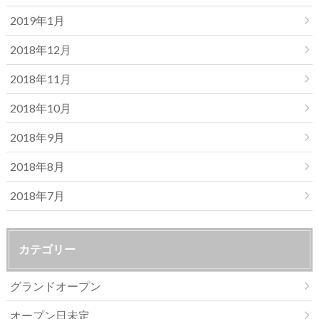
2019年1月
2018年12月
2018年11月
2018年10月
2018年9月
2018年8月
2018年7月
カテゴリー
グランドオープン
オープン日未定