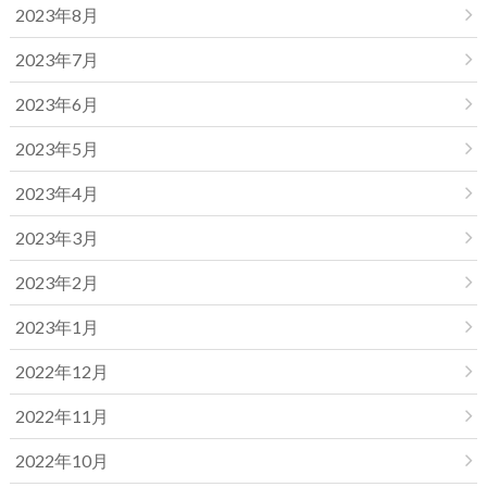
2023年8月
2023年7月
2023年6月
2023年5月
2023年4月
2023年3月
2023年2月
2023年1月
2022年12月
2022年11月
2022年10月