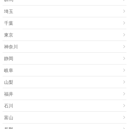
埼玉
千葉
東京
神奈川
静岡
岐阜
山梨
福井
石川
富山