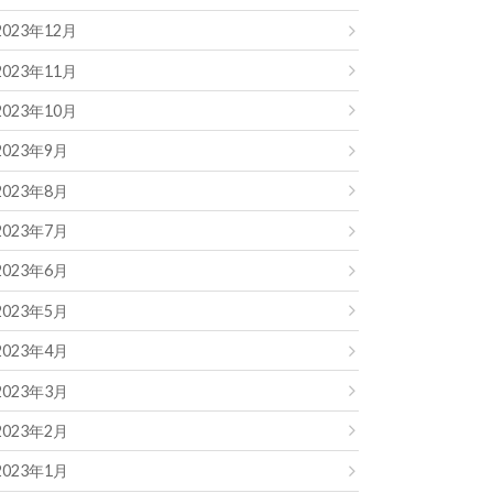
2023年12月
2023年11月
2023年10月
2023年9月
2023年8月
2023年7月
2023年6月
2023年5月
2023年4月
2023年3月
2023年2月
2023年1月