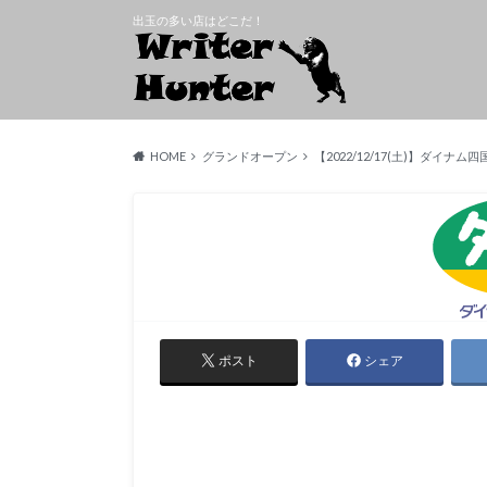
出玉の多い店はどこだ！
HOME
グランドオープン
【2022/12/17(土)】ダイ
ポスト
シェア