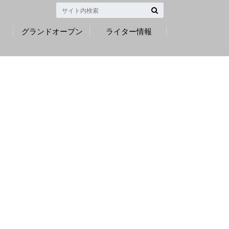
グランドオープン
ライター情報