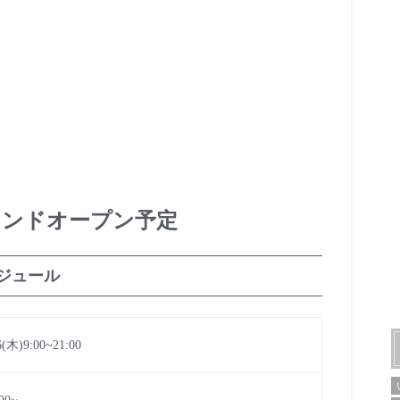
ランドオープン予定
ジュール
6(木)9:00~21:00