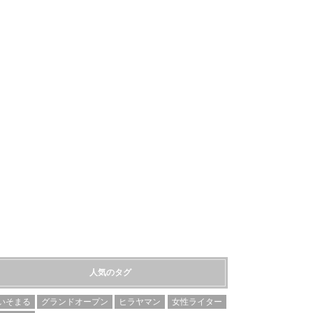
人気のタグ
いそまる
グランドオープン
ヒラヤマン
女性ライター