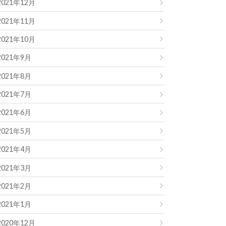
2021年12月
2021年11月
2021年10月
2021年9月
2021年8月
2021年7月
2021年6月
2021年5月
2021年4月
2021年3月
2021年2月
2021年1月
2020年12月