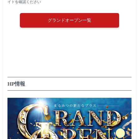
イトを確認ください
グランドオープン一覧
HP情報