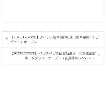
【2023/12/28(木)】ダイナム岐阜関緑町店（岐阜県関市）が
グランドオープン
【2023/12/28(木)】ベガスベガス函館新港店（北海道函館
市）がグランドオープン（会員募集12/22~26）