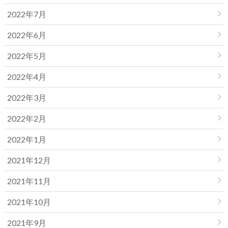
2022年7月
2022年6月
2022年5月
2022年4月
2022年3月
2022年2月
2022年1月
2021年12月
2021年11月
2021年10月
2021年9月