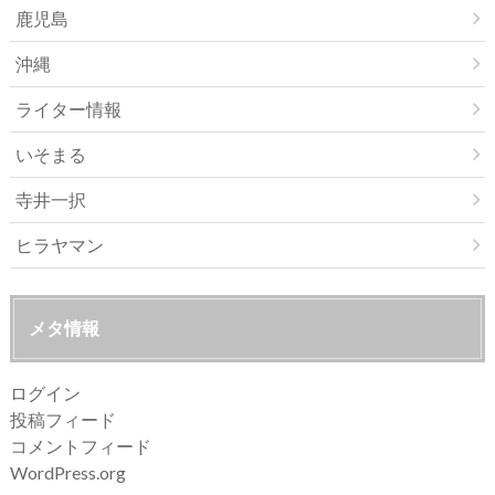
鹿児島
沖縄
ライター情報
いそまる
寺井一択
ヒラヤマン
メタ情報
ログイン
投稿フィード
コメントフィード
WordPress.org