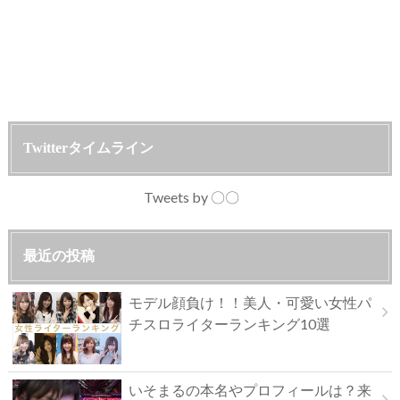
Twitterタイムライン
Tweets by 〇〇
最近の投稿
モデル顔負け！！美人・可愛い女性パ
チスロライターランキング10選
いそまるの本名やプロフィールは？来