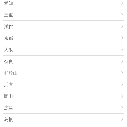
愛知
三重
滋賀
京都
大阪
奈良
和歌山
兵庫
岡山
広島
島根