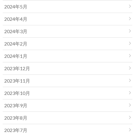
2024年5月
2024年4月
2024年3月
2024年2月
2024年1月
2023年12月
2023年11月
2023年10月
2023年9月
2023年8月
2023年7月