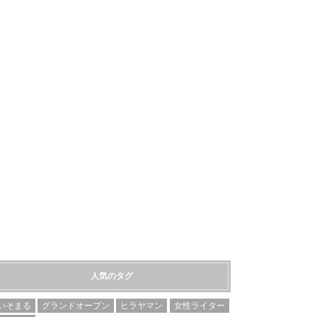
人気のタグ
いそまる
グランドオープン
ヒラヤマン
女性ライター