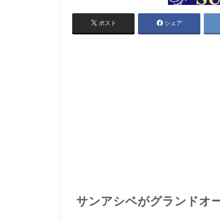
ポスト
シェア
サンアシベがグランドオ