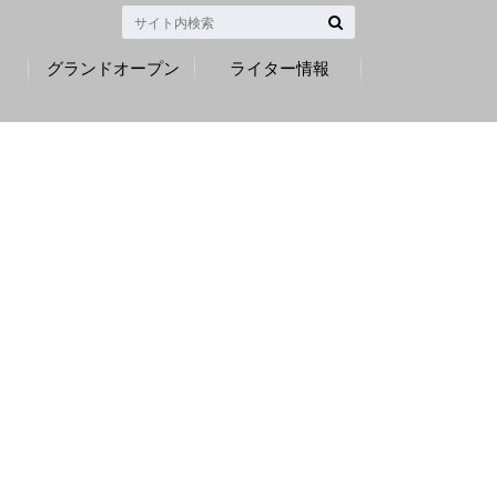
グランドオープン
ライター情報