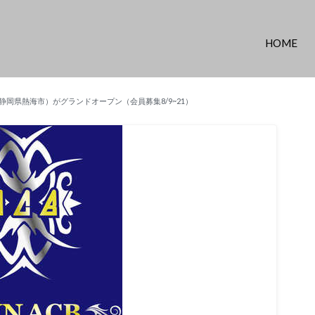
HOME
シベ（静岡県熱海市）がグランドオープン（会員募集8/9~21）