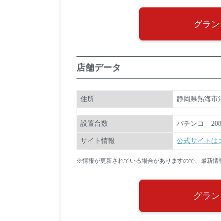
グラン
店舗データ
住所
静岡県熱海市渚
設置台数
パチンコ 20
サイト情報
公式サイトは
※情報が更新されている場合がありますので、最新情
グラン