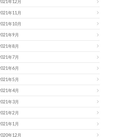
2021年12月
2021年11月
2021年10月
2021年9月
2021年8月
2021年7月
2021年6月
2021年5月
2021年4月
2021年3月
2021年2月
2021年1月
2020年12月