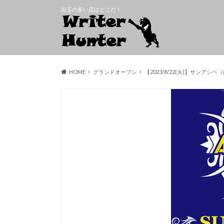
出玉の多い店はどこだ！
HOME
グランドオープン
【2023/8/22(火)】サンア