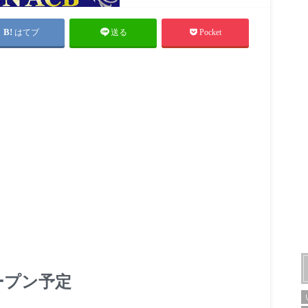
はてブ
送る
Pocket
ープン予定