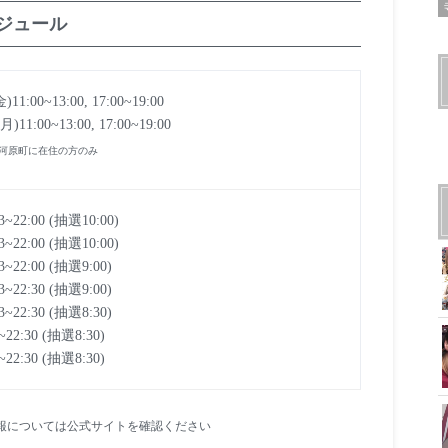
ジュール
)11:00~13:00, 17:00~19:00
月)11:00~13:00, 17:00~19:00
市湯河原町に在住の方のみ
03~22:00 (抽選10:00)
03~22:00 (抽選10:00)
03~22:00 (抽選9:00)
03~22:30 (抽選9:00)
03~22:30 (抽選8:30)
0~22:30 (抽選8:30)
0~22:30 (抽選8:30)
報については公式サイトを確認ください