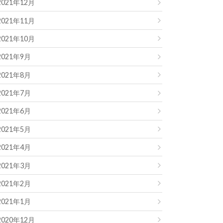
2021年12月
2021年11月
2021年10月
2021年9月
2021年8月
2021年7月
2021年6月
2021年5月
2021年4月
2021年3月
2021年2月
2021年1月
2020年12月