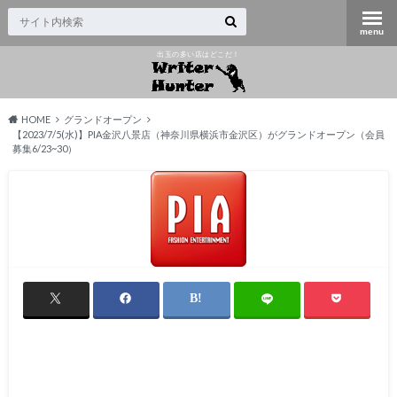
出玉の多い店はどこだ！
HOME
グランドオープン
【2023/7/5(水)】PIA金沢八景店（神奈川県横浜市金沢区）がグランドオープン（会員
募集6/23~30）