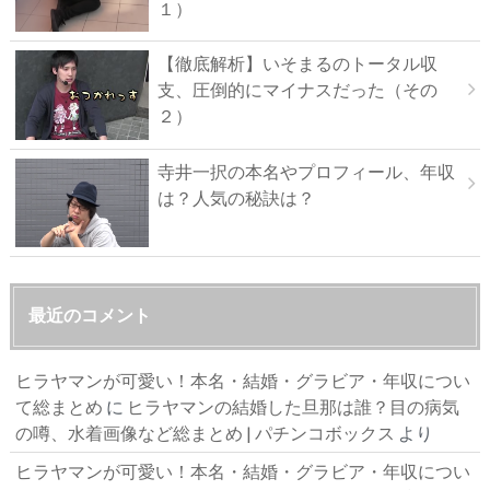
１）
【徹底解析】いそまるのトータル収
支、圧倒的にマイナスだった（その
２）
寺井一択の本名やプロフィール、年収
は？人気の秘訣は？
最近のコメント
ヒラヤマンが可愛い！本名・結婚・グラビア・年収につい
て総まとめ
に
ヒラヤマンの結婚した旦那は誰？目の病気
の噂、水着画像など総まとめ | パチンコボックス
より
ヒラヤマンが可愛い！本名・結婚・グラビア・年収につい