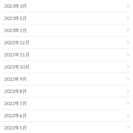
2023年3月
2023年2月
2023年1月
2022年12月
2022年11月
2022年10月
2022年9月
2022年8月
2022年7月
2022年6月
2022年5月