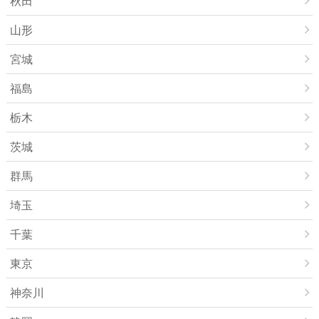
秋田
山形
宮城
福島
栃木
茨城
群馬
埼玉
千葉
東京
神奈川