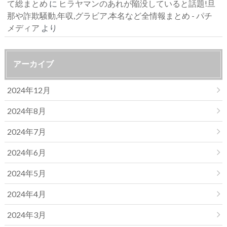
て総まとめ
に
ヒラヤマンのあれが陥没していると話題!旦
那や詐欺騒動,年収,グラビア,本名など全情報まとめ - パチ
メディア
より
アーカイブ
2024年12月
2024年8月
2024年7月
2024年6月
2024年5月
2024年4月
2024年3月