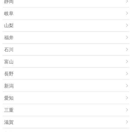
静岡
岐阜
山梨
福井
石川
富山
長野
新潟
愛知
三重
滋賀