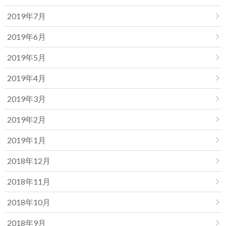
2019年7月
2019年6月
2019年5月
2019年4月
2019年3月
2019年2月
2019年1月
2018年12月
2018年11月
2018年10月
2018年9月