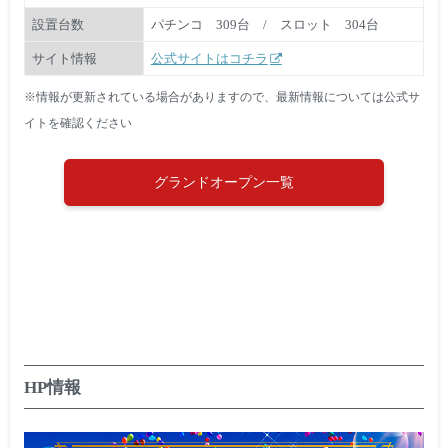
設置台数
パチンコ 309台 / スロット 304台
サイト情報
公式サイトはコチラ
※情報が更新されている場合がありますので、最新情報については公式サ
イトを確認ください
グランドオープン一覧
HP情報