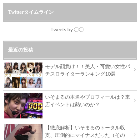
Twitterタイムライン
Tweets by 〇〇
最近の投稿
モデル顔負け！！美人・可愛い女性パ
チスロライターランキング10選
いそまるの本名やプロフィールは？来
店イベントは熱いのか？
【徹底解析】いそまるのトータル収
支、圧倒的にマイナスだった（その