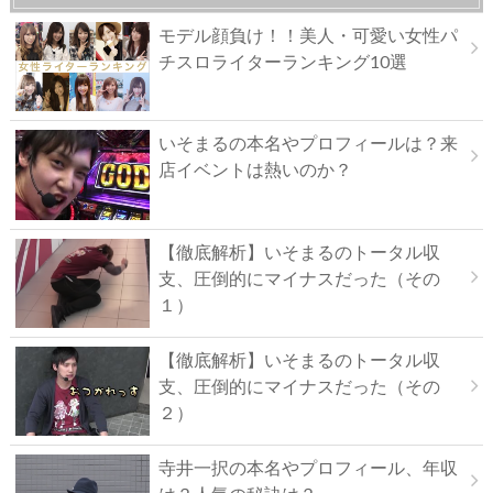
モデル顔負け！！美人・可愛い女性パ
チスロライターランキング10選
いそまるの本名やプロフィールは？来
店イベントは熱いのか？
【徹底解析】いそまるのトータル収
支、圧倒的にマイナスだった（その
１）
【徹底解析】いそまるのトータル収
支、圧倒的にマイナスだった（その
２）
寺井一択の本名やプロフィール、年収