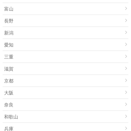
富山
長野
新潟
愛知
三重
滋賀
京都
大阪
奈良
和歌山
兵庫