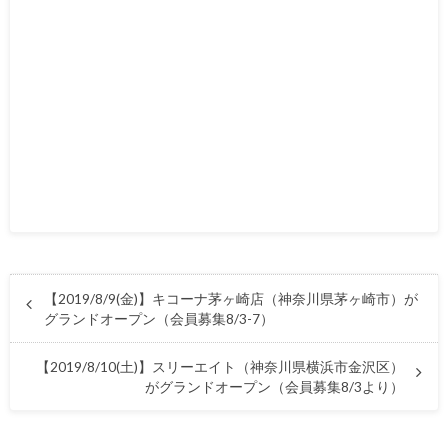
【2019/8/9(金)】キコーナ茅ヶ崎店（神奈川県茅ヶ崎市）が
グランドオープン（会員募集8/3-7）
【2019/8/10(土)】スリーエイト（神奈川県横浜市金沢区）
がグランドオープン（会員募集8/3より）