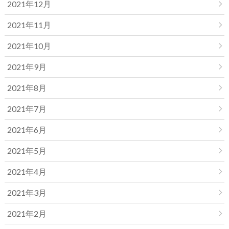
2021年12月
2021年11月
2021年10月
2021年9月
2021年8月
2021年7月
2021年6月
2021年5月
2021年4月
2021年3月
2021年2月