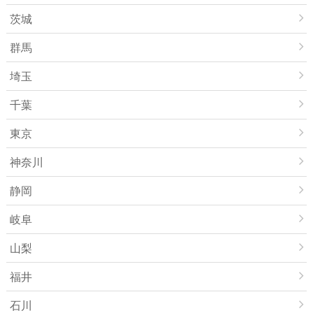
茨城
群馬
埼玉
千葉
東京
神奈川
静岡
岐阜
山梨
福井
石川