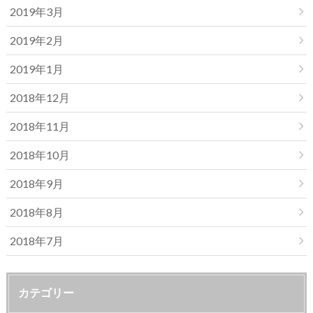
2019年3月
2019年2月
2019年1月
2018年12月
2018年11月
2018年10月
2018年9月
2018年8月
2018年7月
カテゴリー