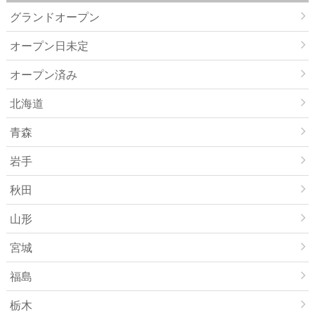
グランドオープン
オープン日未定
オープン済み
北海道
青森
岩手
秋田
山形
宮城
福島
栃木