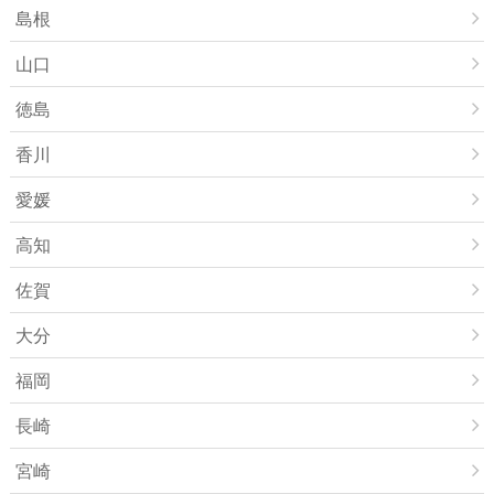
島根
山口
徳島
香川
愛媛
高知
佐賀
大分
福岡
長崎
宮崎