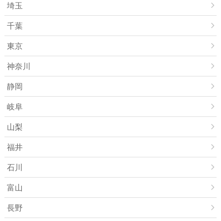
埼玉
千葉
東京
神奈川
静岡
岐阜
山梨
福井
石川
富山
長野