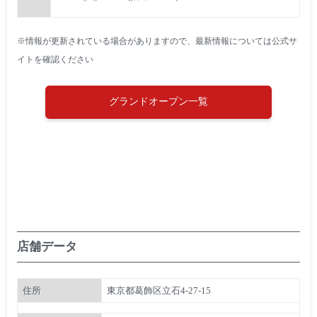
※情報が更新されている場合がありますので、最新情報については公式サ
イトを確認ください
グランドオープン一覧
店舗データ
住所
東京都葛飾区立石4-27-15