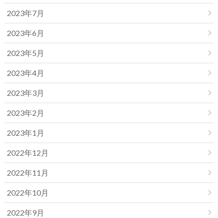
2023年7月
2023年6月
2023年5月
2023年4月
2023年3月
2023年2月
2023年1月
2022年12月
2022年11月
2022年10月
2022年9月