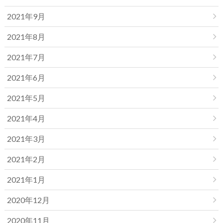
2021年9月
2021年8月
2021年7月
2021年6月
2021年5月
2021年4月
2021年3月
2021年2月
2021年1月
2020年12月
2020年11月