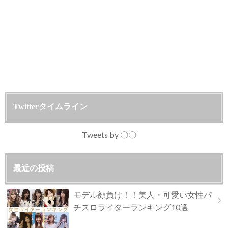
Twitterタイムライン
Tweets by 〇〇
最近の投稿
モデル顔負け！！美人・可愛い女性パ
チスロライターランキング10選