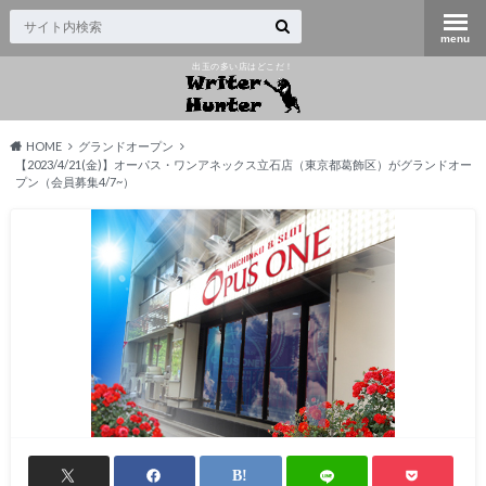
出玉の多い店はどこだ！
HOME
グランドオープン
【2023/4/21(金)】オーパス・ワンアネックス立石店（東京都葛飾区）がグランドオー
プン（会員募集4/7~）