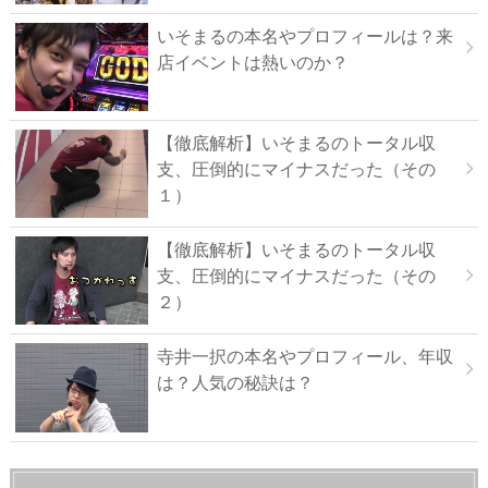
いそまるの本名やプロフィールは？来
店イベントは熱いのか？
【徹底解析】いそまるのトータル収
支、圧倒的にマイナスだった（その
１）
【徹底解析】いそまるのトータル収
支、圧倒的にマイナスだった（その
２）
寺井一択の本名やプロフィール、年収
は？人気の秘訣は？