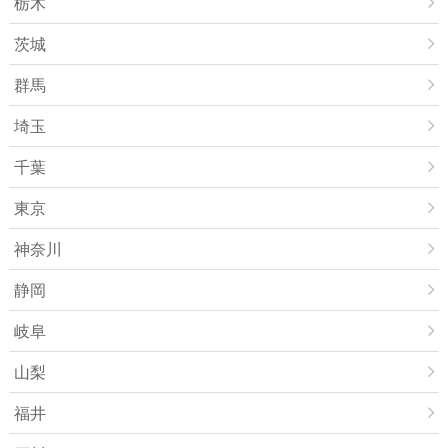
栃木
茨城
群馬
埼玉
千葉
東京
神奈川
静岡
岐阜
山梨
福井