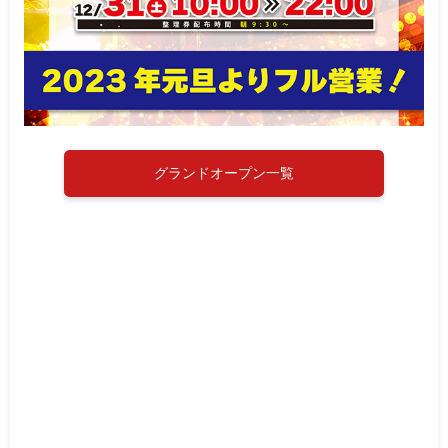
グランドオープン一覧