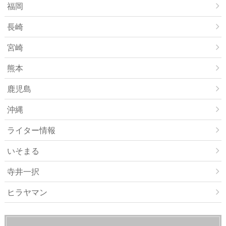
福岡
長崎
宮崎
熊本
鹿児島
沖縄
ライター情報
いそまる
寺井一択
ヒラヤマン