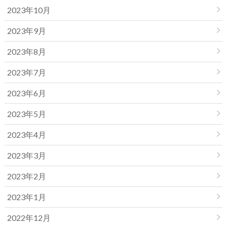
2023年10月
2023年9月
2023年8月
2023年7月
2023年6月
2023年5月
2023年4月
2023年3月
2023年2月
2023年1月
2022年12月