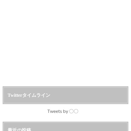
Twitterタイムライン
Tweets by 〇〇
最近の投稿