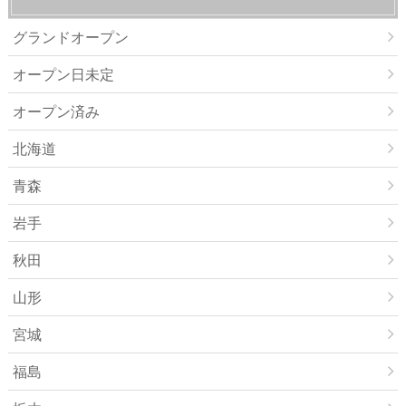
グランドオープン
オープン日未定
オープン済み
北海道
青森
岩手
秋田
山形
宮城
福島