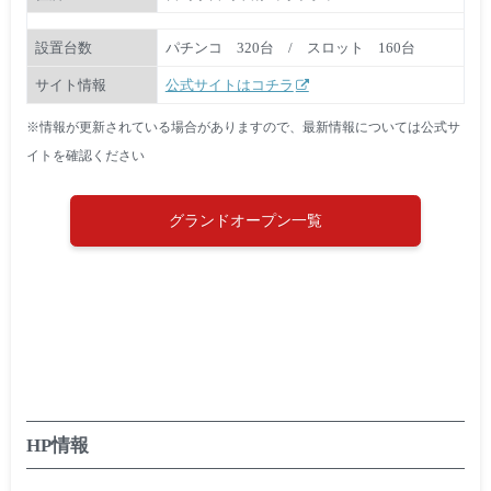
設置台数
パチンコ 320台 / スロット 160台
サイト情報
公式サイトはコチラ
※情報が更新されている場合がありますので、最新情報については公式サ
イトを確認ください
グランドオープン一覧
HP情報