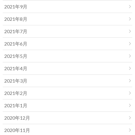
2021年9月
2021年8月
2021年7月
2021年6月
2021年5月
2021年4月
2021年3月
2021年2月
2021年1月
2020年12月
2020年11月