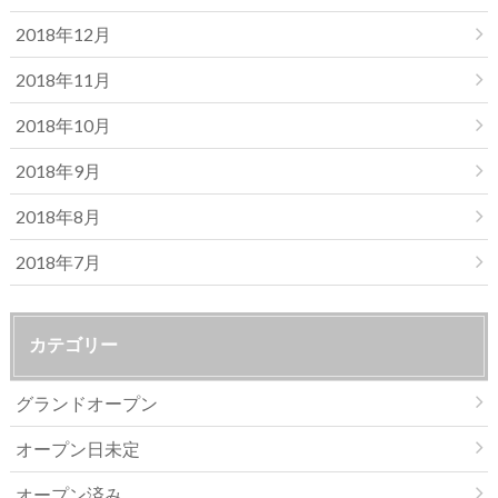
2018年12月
2018年11月
2018年10月
2018年9月
2018年8月
2018年7月
カテゴリー
グランドオープン
オープン日未定
オープン済み