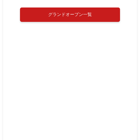
グランドオープン一覧