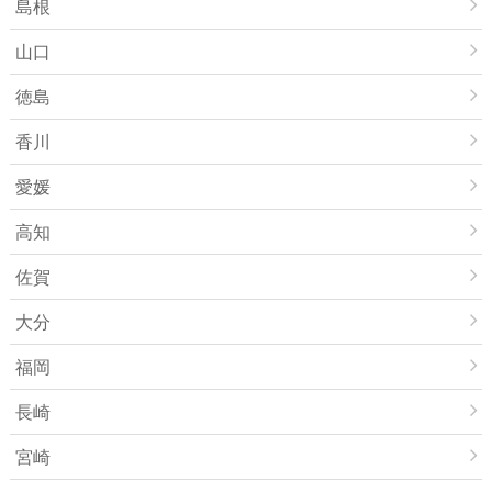
島根
山口
徳島
香川
愛媛
高知
佐賀
大分
福岡
長崎
宮崎