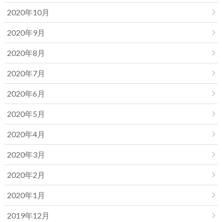
2020年10月
2020年9月
2020年8月
2020年7月
2020年6月
2020年5月
2020年4月
2020年3月
2020年2月
2020年1月
2019年12月