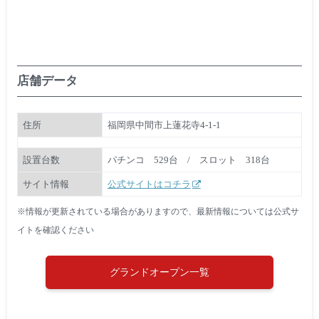
店舗データ
住所
福岡県中間市上蓮花寺4-1-1
設置台数
パチンコ 529台 / スロット 318台
サイト情報
公式サイトはコチラ
※情報が更新されている場合がありますので、最新情報については公式サ
イトを確認ください
グランドオープン一覧