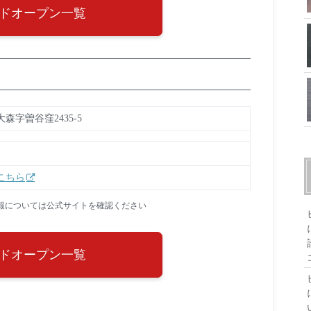
ドオープン一覧
森字曽谷窪2435-5
こちら
報については公式サイトを確認ください
ドオープン一覧