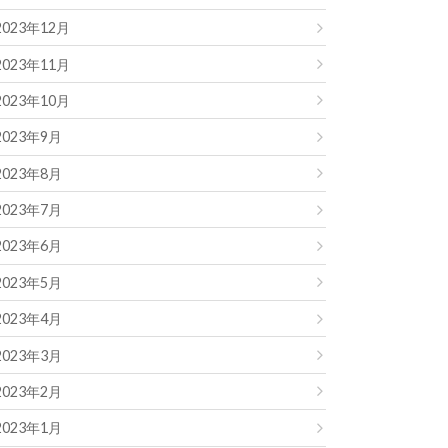
2023年12月
2023年11月
2023年10月
2023年9月
2023年8月
2023年7月
2023年6月
2023年5月
2023年4月
2023年3月
2023年2月
2023年1月