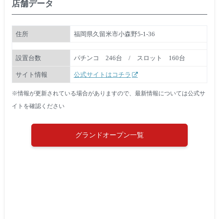
店舗データ
住所
福岡県久留米市小森野5-1-36
設置台数
パチンコ 246台 / スロット 160台
サイト情報
公式サイトはコチラ
※情報が更新されている場合がありますので、最新情報については公式サ
イトを確認ください
グランドオープン一覧