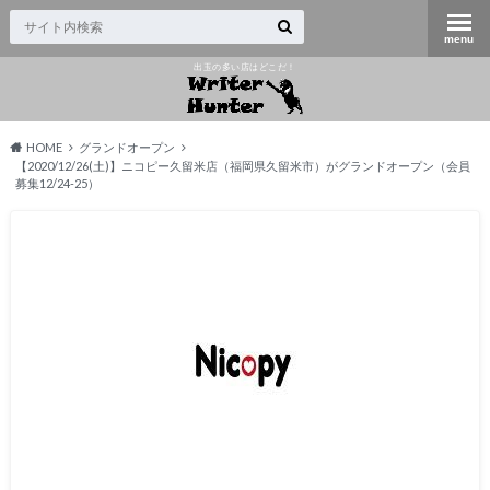
出玉の多い店はどこだ！
HOME
グランドオープン
【2020/12/26(土)】ニコピー久留米店（福岡県久留米市）がグランドオープン（会員
募集12/24-25）