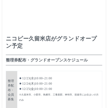
ニコピー久留米店がグランドオープ
ン予定
整理券配布・グランドオープンスケジュール
12/23(水)10:00~21:00
整理
12/24(木)10:00~21:00
券配
12/25(金)10:00~21:00
布・
会員
※久留米市、小郡市、鳥栖市、三養基郡、神埼市、筑後市にお住まいの方
募集
のみ