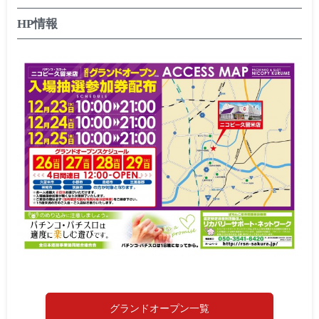
HP情報
グランドオープン一覧