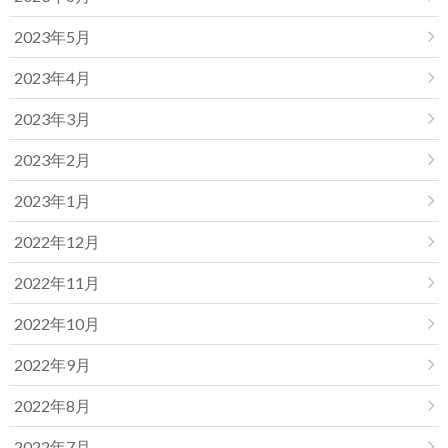
2023年5月
2023年4月
2023年3月
2023年2月
2023年1月
2022年12月
2022年11月
2022年10月
2022年9月
2022年8月
2022年7月