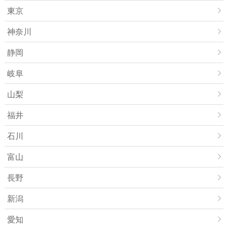
東京
神奈川
静岡
岐阜
山梨
福井
石川
富山
長野
新潟
愛知