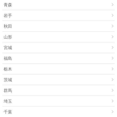
青森
岩手
秋田
山形
宮城
福島
栃木
茨城
群馬
埼玉
千葉