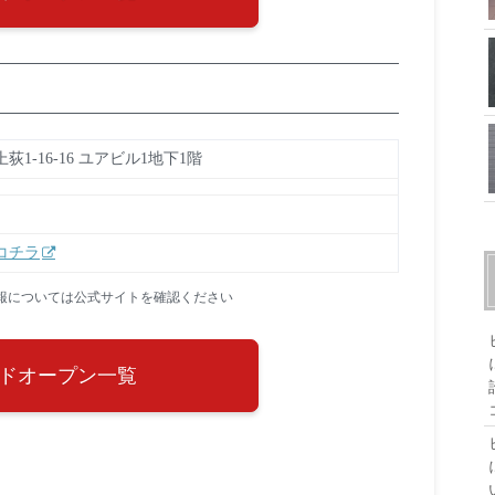
1-16-16 ユアビル1地下1階
コチラ
報については公式サイトを確認ください
ドオープン一覧