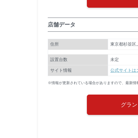
店舗データ
住所
東京都杉並区上荻
設置台数
未定
サイト情報
公式サイトは
※情報が更新されている場合がありますので、最新情
グラン