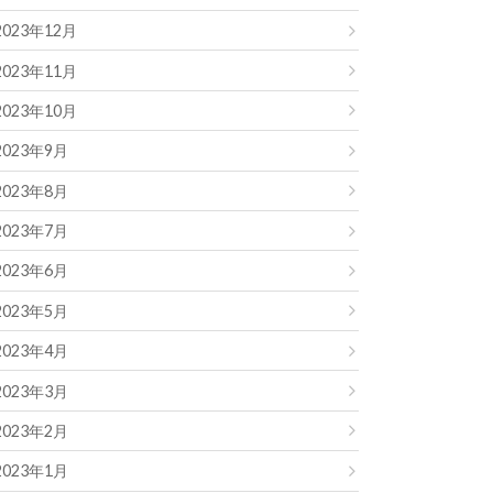
2023年12月
2023年11月
2023年10月
2023年9月
2023年8月
2023年7月
2023年6月
2023年5月
2023年4月
2023年3月
2023年2月
2023年1月