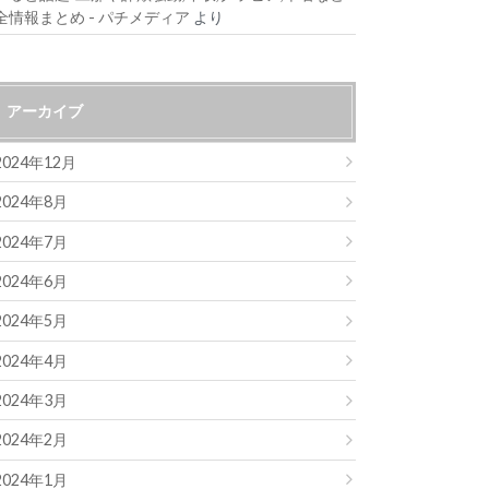
全情報まとめ - パチメディア
より
アーカイブ
2024年12月
2024年8月
2024年7月
2024年6月
2024年5月
2024年4月
2024年3月
2024年2月
2024年1月