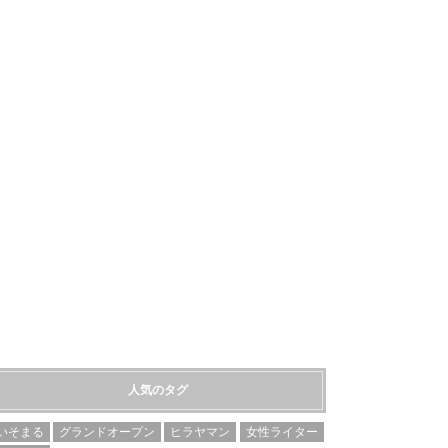
人気のタグ
いそまる
グランドオープン
ヒラヤマン
女性ライター