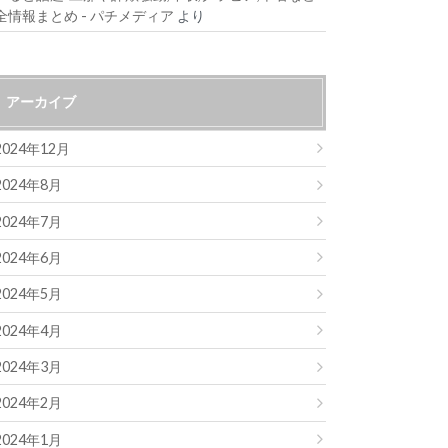
全情報まとめ - パチメディア
より
アーカイブ
2024年12月
2024年8月
2024年7月
2024年6月
2024年5月
2024年4月
2024年3月
2024年2月
2024年1月