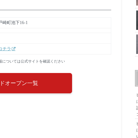
崎町池下16-1
コチラ
報については公式サイトを確認ください
ドオープン一覧