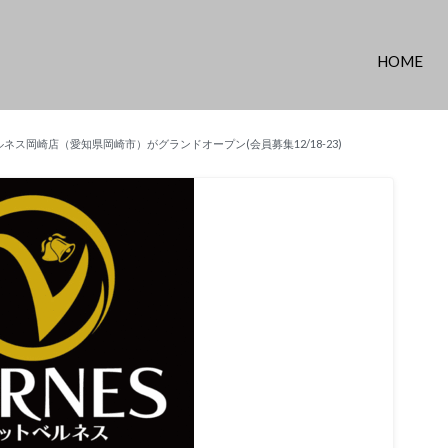
HOME
トベルネス岡崎店（愛知県岡崎市）がグランドオープン(会員募集12/18-23)