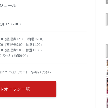
ジュール
(月)12:00-20:00
18:00（整理券12:00、抽選16:00）
12:00（整理券9:00、抽選11:00）
12:00（整理券9:00、抽選11:00）
:00-22:45（抽選9:00）
報については公式サイトを確認ください
ドオープン一覧