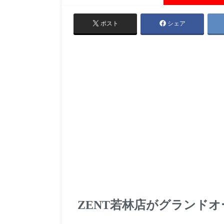
ポスト
シェア
ZENT若林店がグランド