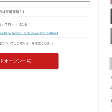
林東町雁股5-1
 / スロット 320台
orld.co.jp/aichi/zent-wakabayashi.htm
報については公式サイトを確認ください
ドオープン一覧