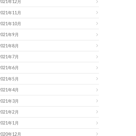
2021年12月
2021年11月
2021年10月
2021年9月
2021年8月
2021年7月
2021年6月
2021年5月
2021年4月
2021年3月
2021年2月
2021年1月
2020年12月