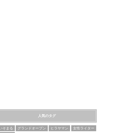
人気のタグ
いそまる
グランドオープン
ヒラヤマン
女性ライター