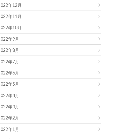
2022年12月
2022年11月
2022年10月
2022年9月
2022年8月
2022年7月
2022年6月
2022年5月
2022年4月
2022年3月
2022年2月
2022年1月