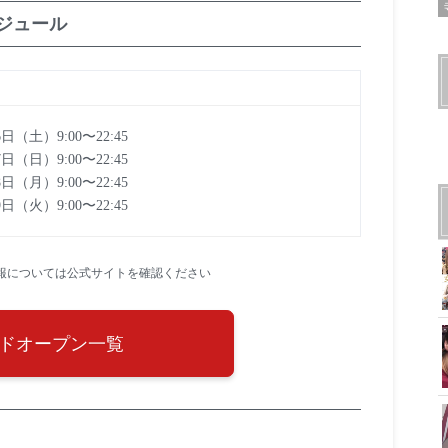
ジュール
6日（土）9:00〜22:45
7日（日）9:00〜22:45
8日（月）9:00〜22:45
9日（火）9:00〜22:45
報については公式サイトを確認ください
ドオープン一覧