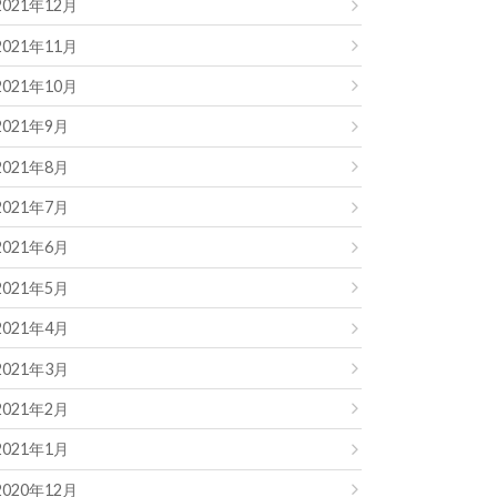
2021年12月
2021年11月
2021年10月
2021年9月
2021年8月
2021年7月
2021年6月
2021年5月
2021年4月
2021年3月
2021年2月
2021年1月
2020年12月