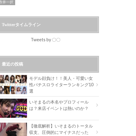
寺井一択
Twitterタイムライン
Tweets by 〇〇
最近の投稿
モデル顔負け！！美人・可愛い女
性パチスロライターランキング10
選
いそまるの本名やプロフィール
は？来店イベントは熱いのか？
【徹底解析】いそまるのトータル
収支、圧倒的にマイナスだった