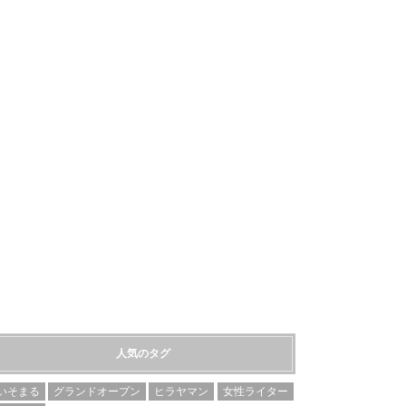
人気のタグ
いそまる
グランドオープン
ヒラヤマン
女性ライター