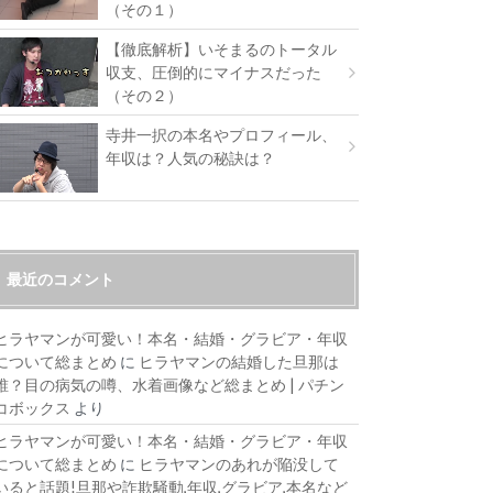
（その１）
【徹底解析】いそまるのトータル
収支、圧倒的にマイナスだった
（その２）
寺井一択の本名やプロフィール、
年収は？人気の秘訣は？
最近のコメント
ヒラヤマンが可愛い！本名・結婚・グラビア・年収
について総まとめ
に
ヒラヤマンの結婚した旦那は
誰？目の病気の噂、水着画像など総まとめ | パチン
コボックス
より
ヒラヤマンが可愛い！本名・結婚・グラビア・年収
について総まとめ
に
ヒラヤマンのあれが陥没して
いると話題!旦那や詐欺騒動,年収,グラビア,本名など