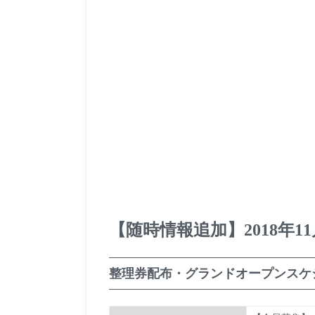
【随時情報追加】2018年1
整理券配布・グランドオープンスケ