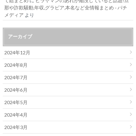
て総まとめ
に
ヒラヤマンのあれが陥没していると話題!旦
那や詐欺騒動,年収,グラビア,本名など全情報まとめ - パチ
メディア
より
アーカイブ
2024年12月
2024年8月
2024年7月
2024年6月
2024年5月
2024年4月
2024年3月