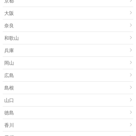
京都
大阪
奈良
和歌山
兵庫
岡山
広島
島根
山口
徳島
香川