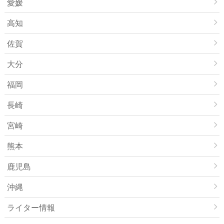
愛媛
高知
佐賀
大分
福岡
長崎
宮崎
熊本
鹿児島
沖縄
ライター情報