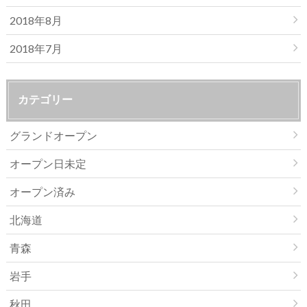
2018年8月
2018年7月
カテゴリー
グランドオープン
オープン日未定
オープン済み
北海道
青森
岩手
秋田