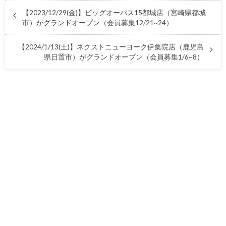
【2023/12/29(金)】ビッグオーパス15都城店（宮崎県都城
市）がグランドオープン（会員募集12/21~24）
【2024/1/13(土)】ネクストニューヨーク伊集院店（鹿児島
県日置市）がグランドオープン（会員募集1/6~8）