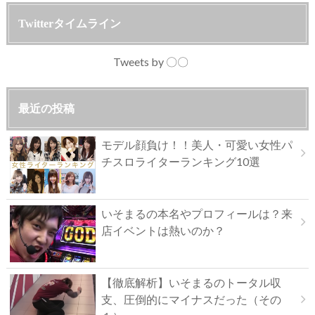
Twitterタイムライン
Tweets by 〇〇
最近の投稿
モデル顔負け！！美人・可愛い女性パ
チスロライターランキング10選
いそまるの本名やプロフィールは？来
店イベントは熱いのか？
【徹底解析】いそまるのトータル収
支、圧倒的にマイナスだった（その