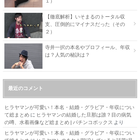
１）
【徹底解析】いそまるのトータル収
支、圧倒的にマイナスだった（その
２）
寺井一択の本名やプロフィール、年収
は？人気の秘訣は？
最近のコメント
ヒラヤマンが可愛い！本名・結婚・グラビア・年収につい
て総まとめ
に
ヒラヤマンの結婚した旦那は誰？目の病気
の噂、水着画像など総まとめ | パチンコボックス
より
ヒラヤマンが可愛い！本名・結婚・グラビア・年収につい