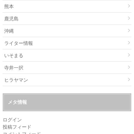
熊本
鹿児島
沖縄
ライター情報
いそまる
寺井一択
ヒラヤマン
メタ情報
ログイン
投稿フィード
コメントフィード