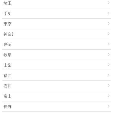
埼玉
千葉
東京
神奈川
静岡
岐阜
山梨
福井
石川
富山
長野