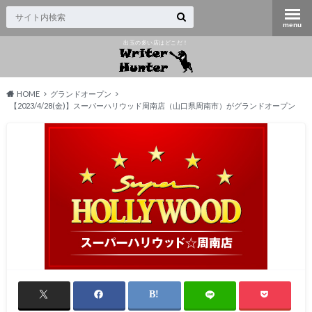
出玉の多い店はどこだ！
HOME
グランドオープン
【2023/4/28(金)】スーパーハリウッド周南店（山口県周南市）がグランドオープン