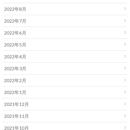
2022年8月
2022年7月
2022年6月
2022年5月
2022年4月
2022年3月
2022年2月
2022年1月
2021年12月
2021年11月
2021年10月