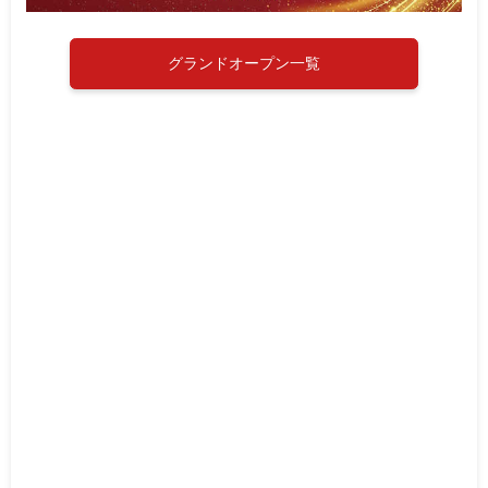
グランドオープン一覧