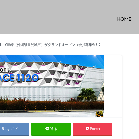
HOME
ェイス1110豊崎（沖縄県豊見城市）がグランドオープン（会員募集9/8-9）
はてブ
送る
Pocket