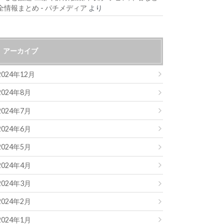
全情報まとめ - パチメディア
より
アーカイブ
2024年12月
2024年8月
2024年7月
2024年6月
2024年5月
2024年4月
2024年3月
2024年2月
2024年1月