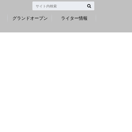
グランドオープン
ライター情報