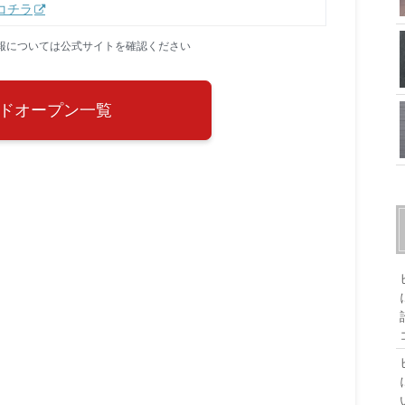
コチラ
報については公式サイトを確認ください
ドオープン一覧