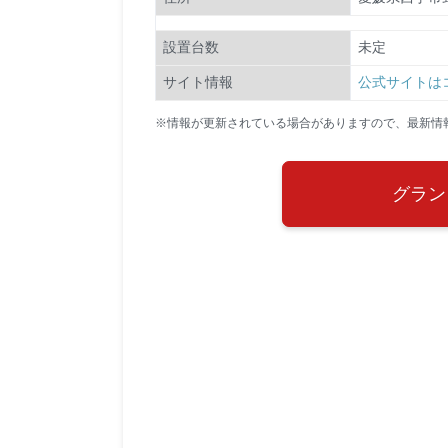
設置台数
未定
サイト情報
公式サイトは
※情報が更新されている場合がありますので、最新情
グラン