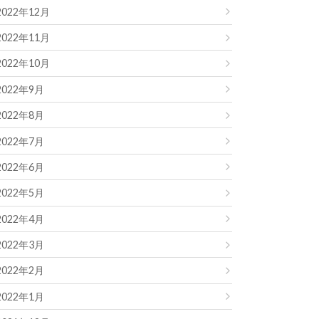
2022年12月
2022年11月
2022年10月
2022年9月
2022年8月
2022年7月
2022年6月
2022年5月
2022年4月
2022年3月
2022年2月
2022年1月