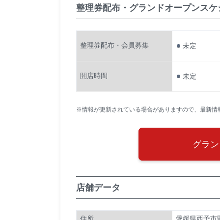
整理券配布・グランドオープンスケ
整理券配布・会員募集
未定
開店時間
未定
※情報が更新されている場合がありますので、最新情
グラン
店舗データ
住所
愛媛県西予市野村