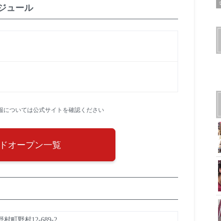
ジュール
報については公式サイトを確認ください
ドオープン一覧
町野村12-689-2