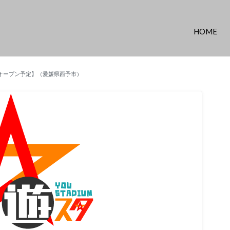
HOME
オープン予定】（愛媛県西予市）