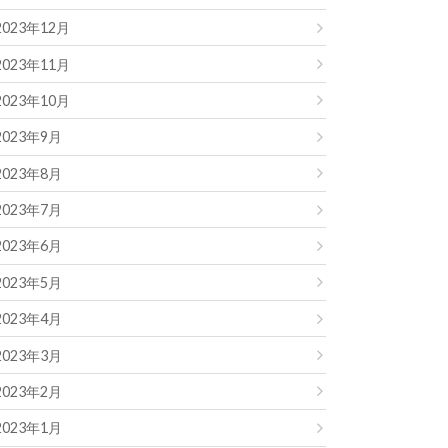
2023年12月
2023年11月
2023年10月
2023年9月
2023年8月
2023年7月
2023年6月
2023年5月
2023年4月
2023年3月
2023年2月
2023年1月