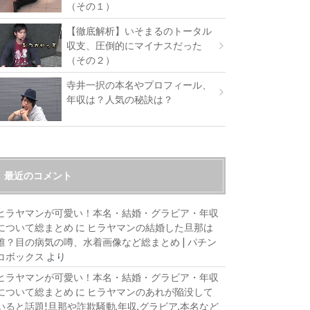
（その１）
【徹底解析】いそまるのトータル
収支、圧倒的にマイナスだった
（その２）
寺井一択の本名やプロフィール、
年収は？人気の秘訣は？
最近のコメント
ヒラヤマンが可愛い！本名・結婚・グラビア・年収
について総まとめ
に
ヒラヤマンの結婚した旦那は
誰？目の病気の噂、水着画像など総まとめ | パチン
コボックス
より
ヒラヤマンが可愛い！本名・結婚・グラビア・年収
について総まとめ
に
ヒラヤマンのあれが陥没して
いると話題!旦那や詐欺騒動,年収,グラビア,本名など