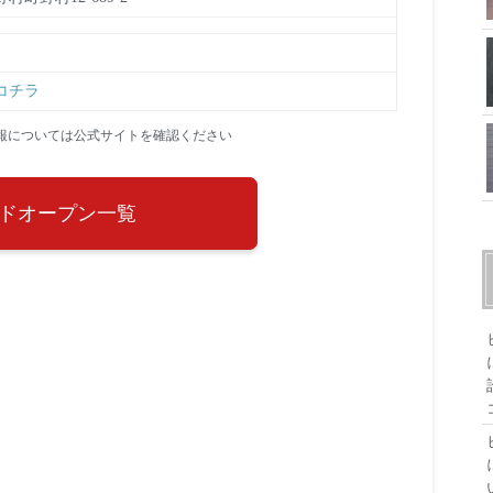
コチラ
報については公式サイトを確認ください
ドオープン一覧