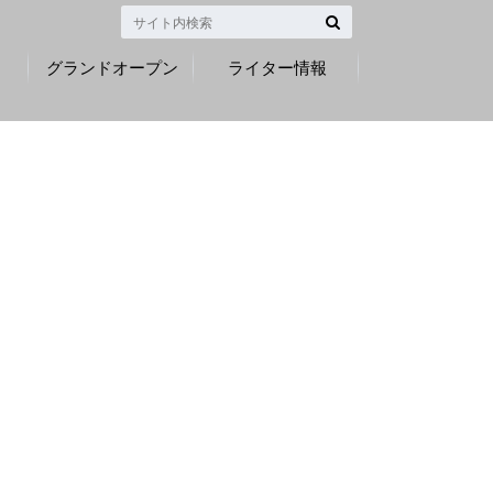
グランドオープン
ライター情報