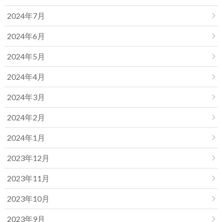
2024年7月
2024年6月
2024年5月
2024年4月
2024年3月
2024年2月
2024年1月
2023年12月
2023年11月
2023年10月
2023年9月