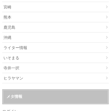
宮崎
熊本
鹿児島
沖縄
ライター情報
いそまる
寺井一択
ヒラヤマン
メタ情報