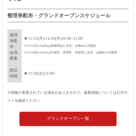
整理券配布・グランドオープンスケジュール
整理
11/15(月)-11/29(月)10:00~21:00
券配
※11/15(月)-18(木)は新城周辺に在住・お勤めの方限定
布・
会員
※11/19(金)-23(火)は中原区・高津区・宮前区に在住・お勤めの方限定
募集
開店
11/30(火)12:00~
時間
※情報が更新されている場合がありますので、最新情報については公式サ
イトを確認ください
グランドオープン一覧