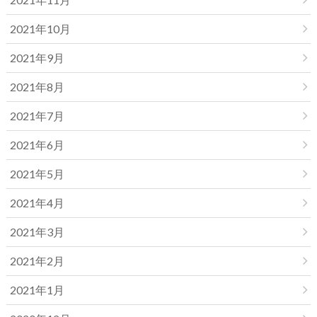
2021年10月
2021年9月
2021年8月
2021年7月
2021年6月
2021年5月
2021年4月
2021年3月
2021年2月
2021年1月