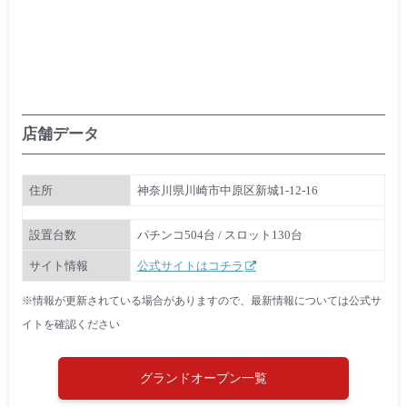
店舗データ
住所
神奈川県川崎市中原区新城1-12-16
設置台数
パチンコ504台 / スロット130台
サイト情報
公式サイトはコチラ
※情報が更新されている場合がありますので、最新情報については公式サ
イトを確認ください
グランドオープン一覧