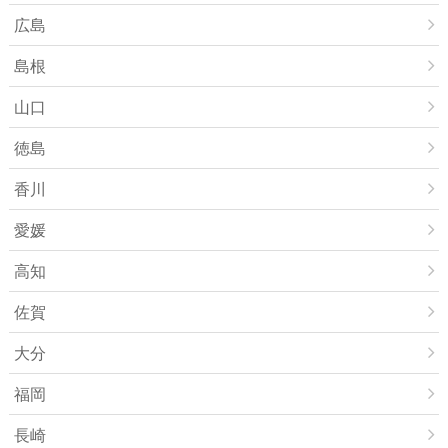
広島
島根
山口
徳島
香川
愛媛
高知
佐賀
大分
福岡
長崎