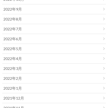
2022年9月
2022年8月
2022年7月
2022年6月
2022年5月
2022年4月
2022年3月
2022年2月
2022年1月
2021年12月
2021年11月