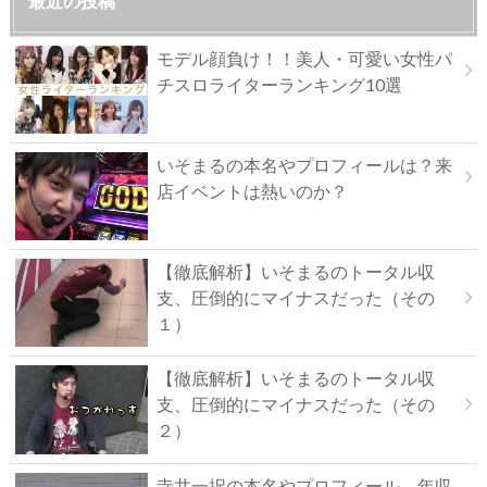
最近の投稿
モデル顔負け！！美人・可愛い女性パ
チスロライターランキング10選
いそまるの本名やプロフィールは？来
店イベントは熱いのか？
【徹底解析】いそまるのトータル収
支、圧倒的にマイナスだった（その
１）
【徹底解析】いそまるのトータル収
支、圧倒的にマイナスだった（その
２）
寺井一択の本名やプロフィール、年収