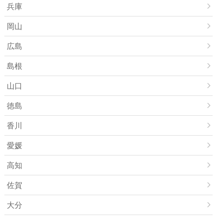
兵庫
岡山
広島
島根
山口
徳島
香川
愛媛
高知
佐賀
大分