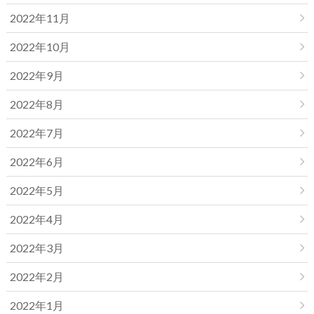
2022年11月
2022年10月
2022年9月
2022年8月
2022年7月
2022年6月
2022年5月
2022年4月
2022年3月
2022年2月
2022年1月