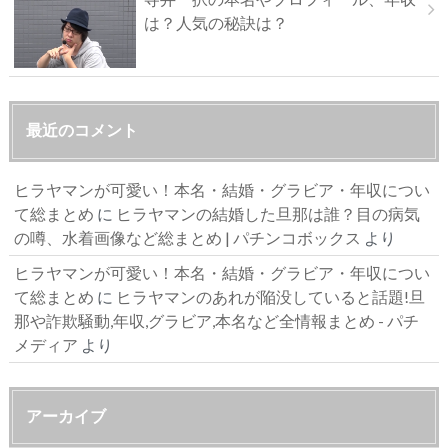
は？人気の秘訣は？
最近のコメント
ヒラヤマンが可愛い！本名・結婚・グラビア・年収につい
て総まとめ
に
ヒラヤマンの結婚した旦那は誰？目の病気
の噂、水着画像など総まとめ | パチンコボックス
より
ヒラヤマンが可愛い！本名・結婚・グラビア・年収につい
て総まとめ
に
ヒラヤマンのあれが陥没していると話題!旦
那や詐欺騒動,年収,グラビア,本名など全情報まとめ - パチ
メディア
より
アーカイブ