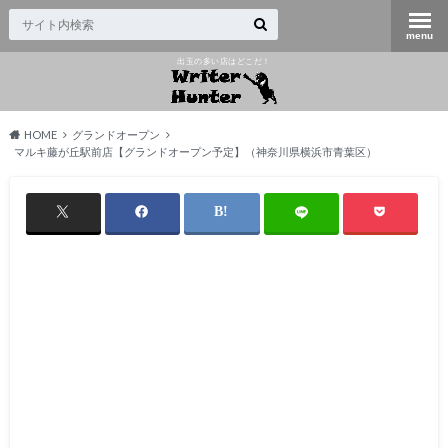
出玉の多い店はどこだ！
HOME
グランドオープン
マルキ藤が丘駅前店【グランドオープン予定】（神奈川県横浜市青葉区）