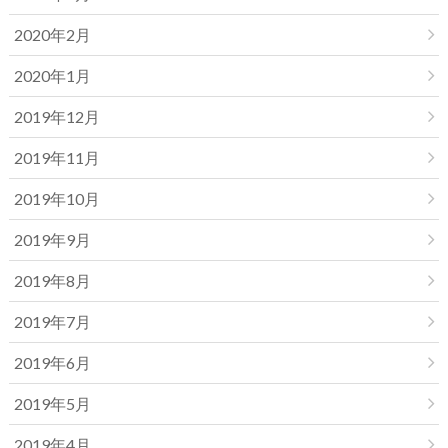
2020年2月
2020年1月
2019年12月
2019年11月
2019年10月
2019年9月
2019年8月
2019年7月
2019年6月
2019年5月
2019年4月