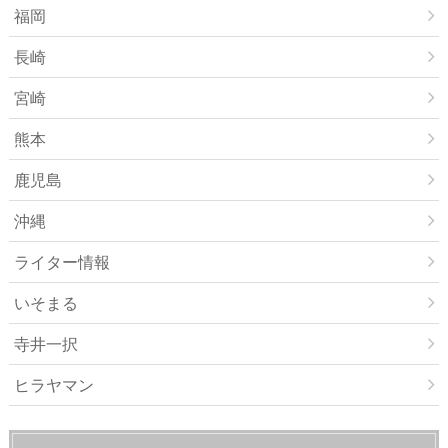
福岡
長崎
宮崎
熊本
鹿児島
沖縄
ライター情報
いそまる
寺井一択
ヒラヤマン