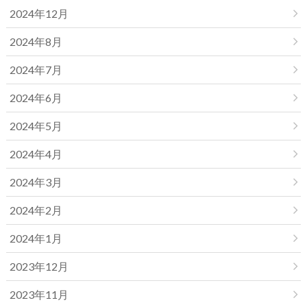
2024年12月
2024年8月
2024年7月
2024年6月
2024年5月
2024年4月
2024年3月
2024年2月
2024年1月
2023年12月
2023年11月