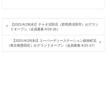
【2021/4/28(水)】チャオ沼田店（群馬県沼田市）がグラン
ドオープン（会員募集 4/24-26）
【2021/4/29(木)】スーパーディーステーション錦糸町店
（東京都墨田区）がグランドオープン（会員募集 4/25-27）