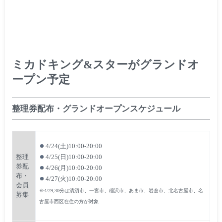
ミカドキング&スターがグランドオ
ープン予定
整理券配布・グランドオープンスケジュール
4/24(土)10:00-20:00
整理
4/25(日)10:00-20:00
券配
4/26(月)10:00-20:00
布・
4/27(火)10:00-20:00
会員
※4/29,30分は清須市、一宮市、稲沢市、あま市、岩倉市、北名古屋市、名
募集
古屋市西区在住の方が対象