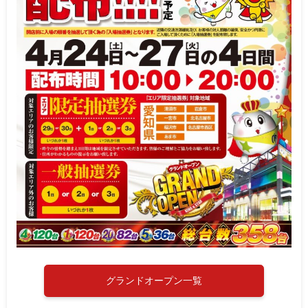
グランドオープン一覧