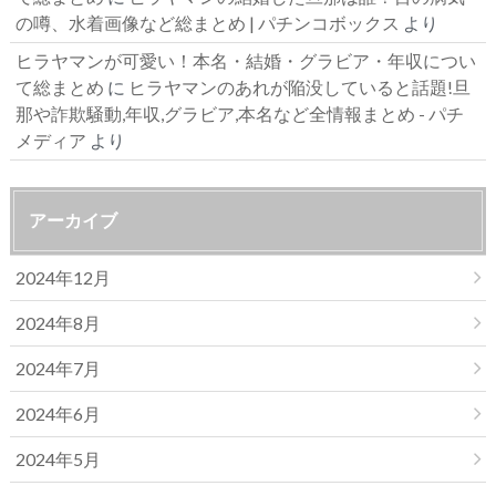
の噂、水着画像など総まとめ | パチンコボックス
より
ヒラヤマンが可愛い！本名・結婚・グラビア・年収につい
て総まとめ
に
ヒラヤマンのあれが陥没していると話題!旦
那や詐欺騒動,年収,グラビア,本名など全情報まとめ - パチ
メディア
より
アーカイブ
2024年12月
2024年8月
2024年7月
2024年6月
2024年5月