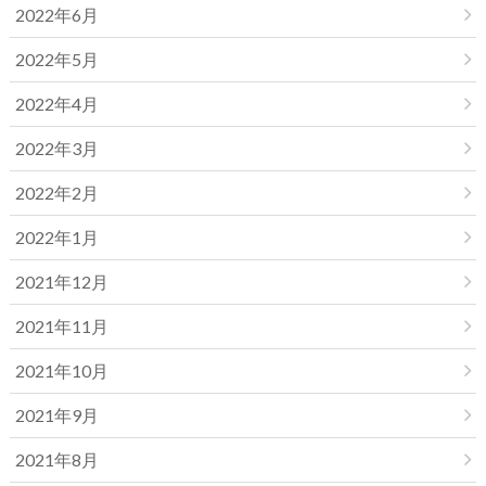
2022年6月
2022年5月
2022年4月
2022年3月
2022年2月
2022年1月
2021年12月
2021年11月
2021年10月
2021年9月
2021年8月