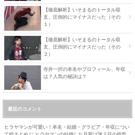
【徹底解析】いそまるのトータル収
支、圧倒的にマイナスだった（その
１）
【徹底解析】いそまるのトータル収
支、圧倒的にマイナスだった（その
２）
寺井一択の本名やプロフィール、年収
は？人気の秘訣は？
最近のコメント
ヒラヤマンが可愛い！本名・結婚・グラビア・年収につい
て総まとめ
に
ヒラヤマンの結婚した旦那は誰？目の病気