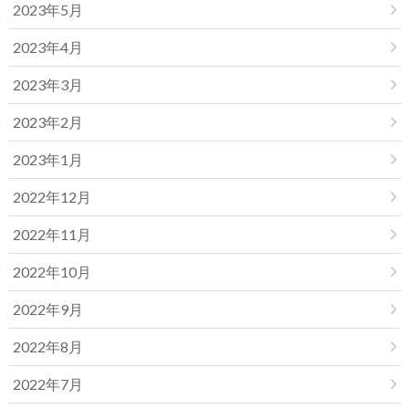
2023年5月
2023年4月
2023年3月
2023年2月
2023年1月
2022年12月
2022年11月
2022年10月
2022年9月
2022年8月
2022年7月