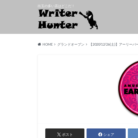
出玉の多い店はどこだ！
HOME
グランドオープン
【2020/12/26(土)】アー
ポスト
シェア