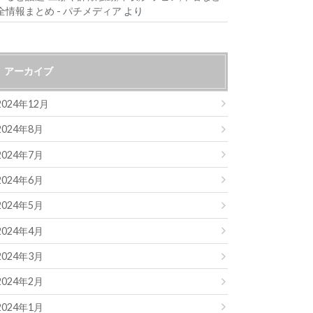
全情報まとめ - パチメディア
より
アーカイブ
2024年12月
2024年8月
2024年7月
2024年6月
2024年5月
2024年4月
2024年3月
2024年2月
2024年1月