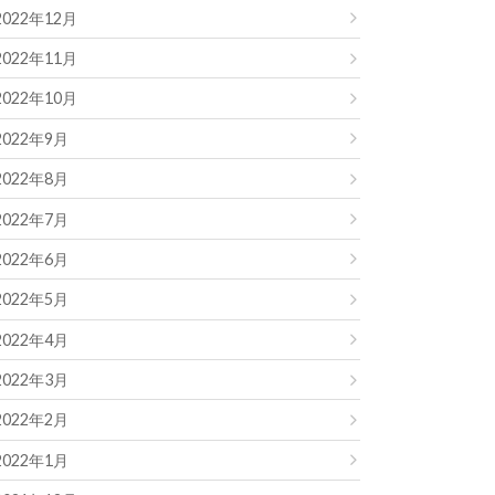
2022年12月
2022年11月
2022年10月
2022年9月
2022年8月
2022年7月
2022年6月
2022年5月
2022年4月
2022年3月
2022年2月
2022年1月