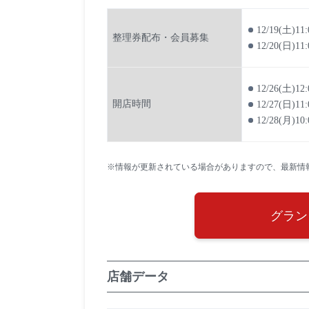
12/19(土)11:
整理券配布・会員募集
12/20(日)11:
12/26(土)12:
開店時間
12/27(日)11:
12/28(月)10:
※情報が更新されている場合がありますので、最新情
グラン
店舗データ