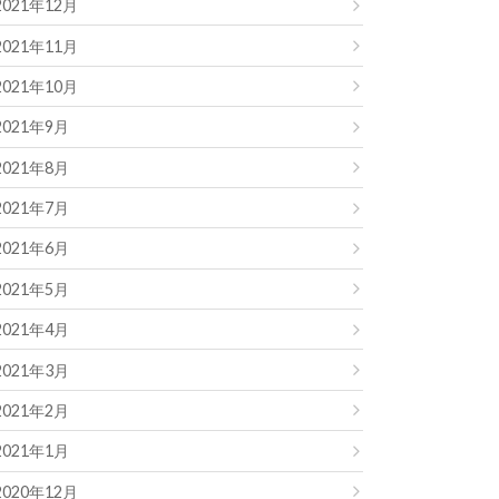
2021年12月
2021年11月
2021年10月
2021年9月
2021年8月
2021年7月
2021年6月
2021年5月
2021年4月
2021年3月
2021年2月
2021年1月
2020年12月