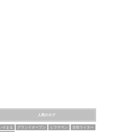
人気のタグ
いそまる
グランドオープン
ヒラヤマン
女性ライター