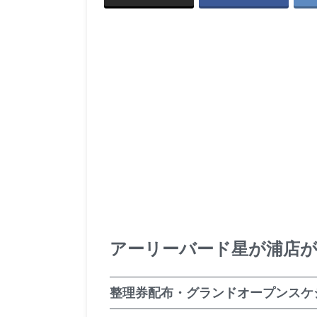
アーリーバード星が浦店
整理券配布・グランドオープンスケ