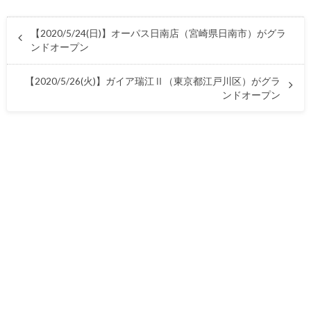
【2020/5/24(日)】オーパス日南店（宮崎県日南市）がグラ
ンドオープン
【2020/5/26(火)】ガイア瑞江Ⅱ（東京都江戸川区）がグラ
ンドオープン