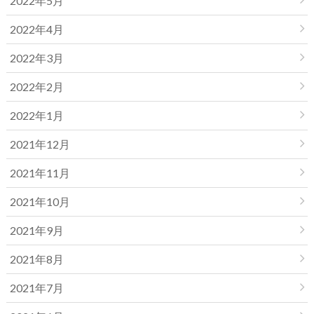
2022年5月
2022年4月
2022年3月
2022年2月
2022年1月
2021年12月
2021年11月
2021年10月
2021年9月
2021年8月
2021年7月