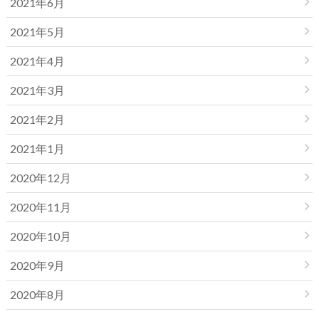
2021年6月
2021年5月
2021年4月
2021年3月
2021年2月
2021年1月
2020年12月
2020年11月
2020年10月
2020年9月
2020年8月