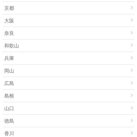
京都
大阪
奈良
和歌山
兵庫
岡山
広島
島根
山口
徳島
香川