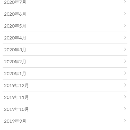
2020年7月
2020年6月
2020年5月
2020年4月
2020年3月
2020年2月
2020年1月
2019年12月
2019年11月
2019年10月
2019年9月