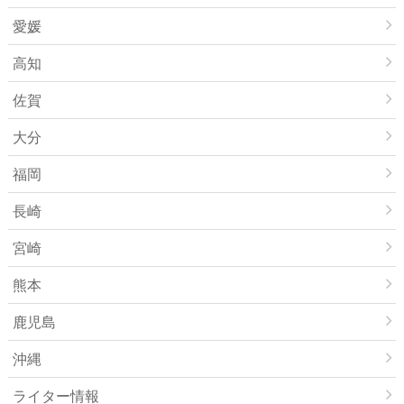
愛媛
高知
佐賀
大分
福岡
長崎
宮崎
熊本
鹿児島
沖縄
ライター情報