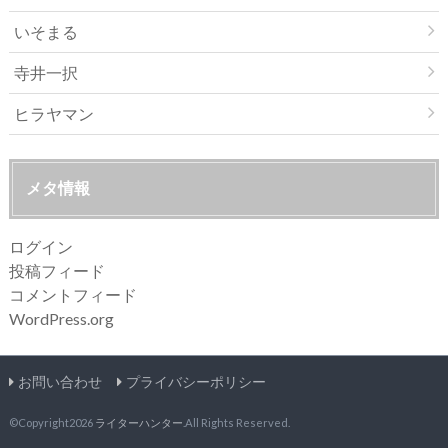
いそまる
寺井一択
ヒラヤマン
メタ情報
ログイン
投稿フィード
コメントフィード
WordPress.org
お問い合わせ
プライバシーポリシー
©Copyright2026
ライターハンター
.All Rights Reserved.