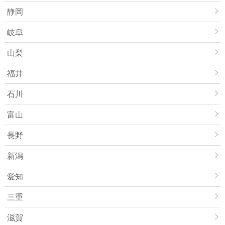
静岡
岐阜
山梨
福井
石川
富山
長野
新潟
愛知
三重
滋賀