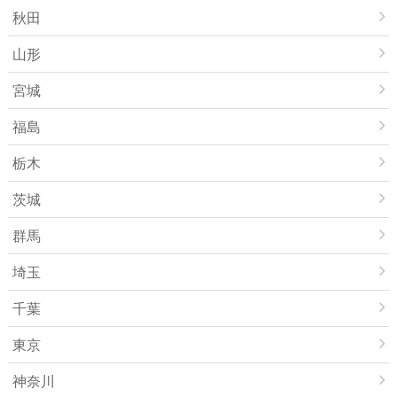
秋田
山形
宮城
福島
栃木
茨城
群馬
埼玉
千葉
東京
神奈川