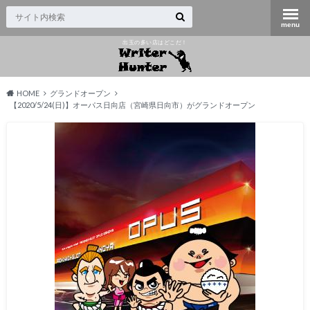
出玉の多い店はどこだ！
HOME
グランドオープン
【2020/5/24(日)】オーパス日向店（宮崎県日向市）がグランドオープン