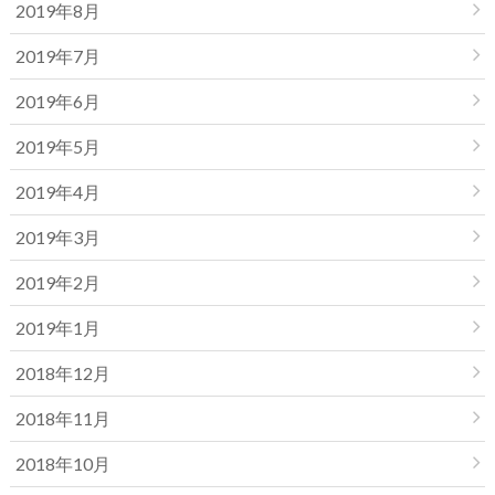
2019年8月
2019年7月
2019年6月
2019年5月
2019年4月
2019年3月
2019年2月
2019年1月
2018年12月
2018年11月
2018年10月