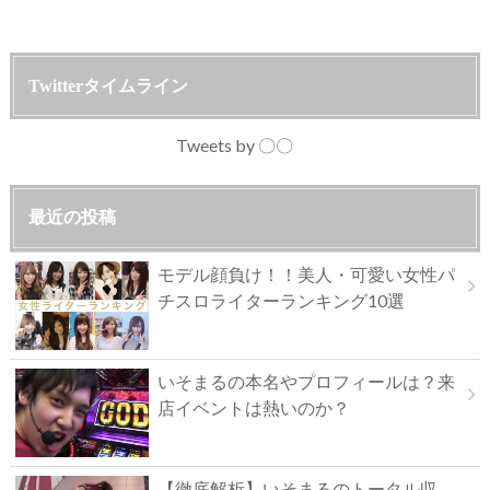
Twitterタイムライン
Tweets by 〇〇
最近の投稿
モデル顔負け！！美人・可愛い女性パ
チスロライターランキング10選
いそまるの本名やプロフィールは？来
店イベントは熱いのか？
【徹底解析】いそまるのトータル収