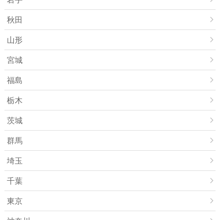
秋田
山形
宮城
福島
栃木
茨城
群馬
埼玉
千葉
東京