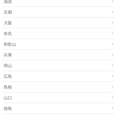
滋賀
京都
大阪
奈良
和歌山
兵庫
岡山
広島
島根
山口
徳島