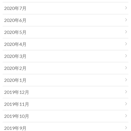
2020年7月
2020年6月
2020年5月
2020年4月
2020年3月
2020年2月
2020年1月
2019年12月
2019年11月
2019年10月
2019年9月