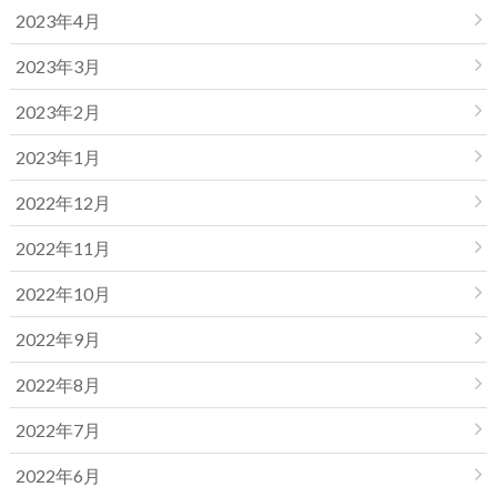
2023年4月
2023年3月
2023年2月
2023年1月
2022年12月
2022年11月
2022年10月
2022年9月
2022年8月
2022年7月
2022年6月