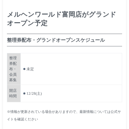
メルヘンワールド富岡店がグランド
オープン予定
整理券配布・グランドオープンスケジュール
整理
券配
布・
未定
会員
募集
開店
12/28(土)
時間
※情報が更新されている場合がありますので、最新情報については公式サ
イトを確認ください