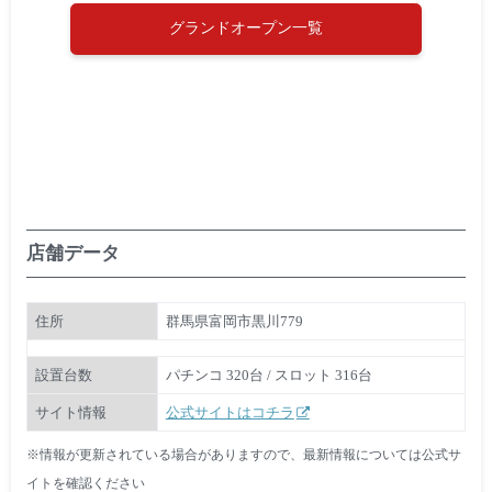
グランドオープン一覧
店舗データ
住所
群馬県富岡市黒川779
設置台数
パチンコ 320台 / スロット 316台
サイト情報
公式サイトはコチラ
※情報が更新されている場合がありますので、最新情報については公式サ
イトを確認ください