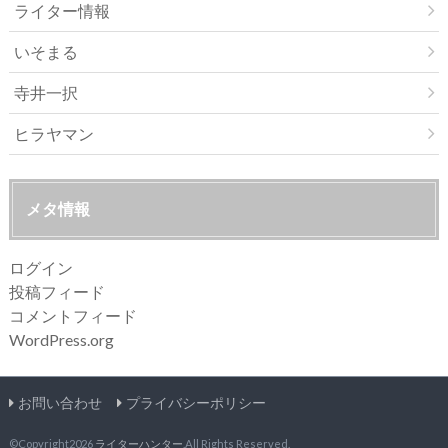
ライター情報
いそまる
寺井一択
ヒラヤマン
メタ情報
ログイン
投稿フィード
コメントフィード
WordPress.org
お問い合わせ
プライバシーポリシー
©Copyright2026
ライターハンター
.All Rights Reserved.