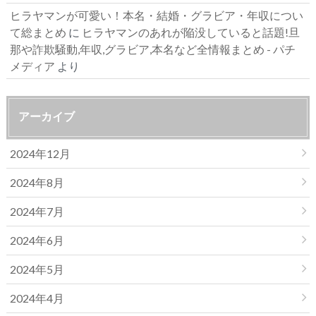
ヒラヤマンが可愛い！本名・結婚・グラビア・年収につい
て総まとめ
に
ヒラヤマンのあれが陥没していると話題!旦
那や詐欺騒動,年収,グラビア,本名など全情報まとめ - パチ
メディア
より
アーカイブ
2024年12月
2024年8月
2024年7月
2024年6月
2024年5月
2024年4月