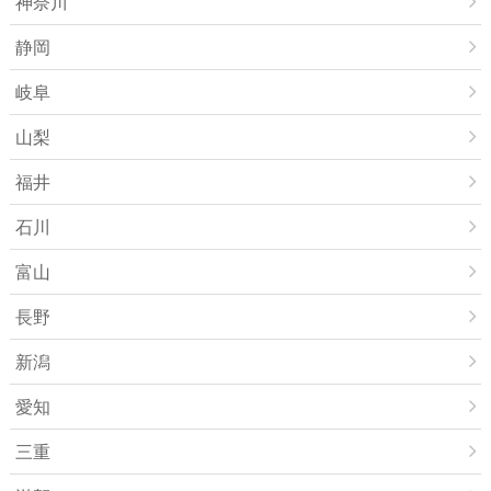
神奈川
静岡
岐阜
山梨
福井
石川
富山
長野
新潟
愛知
三重