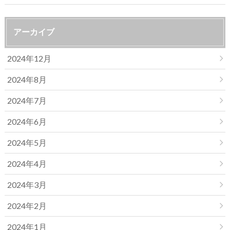
アーカイブ
2024年12月
2024年8月
2024年7月
2024年6月
2024年5月
2024年4月
2024年3月
2024年2月
2024年1月