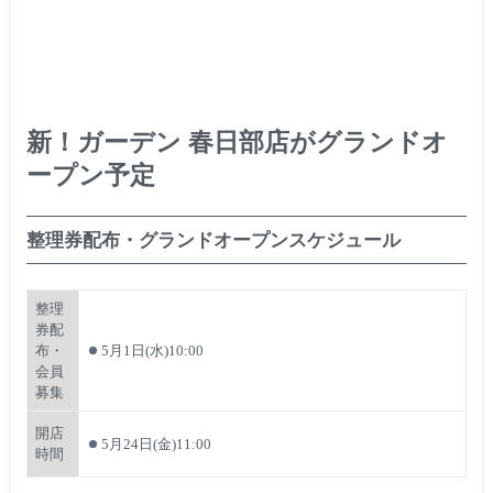
新！ガーデン 春日部店がグランドオ
ープン予定
整理券配布・グランドオープンスケジュール
整理
券配
布・
5月1日(水)10:00
会員
募集
開店
5月24日(金)11:00
時間