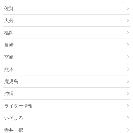
佐賀
大分
福岡
長崎
宮崎
熊本
鹿児島
沖縄
ライター情報
いそまる
寺井一択