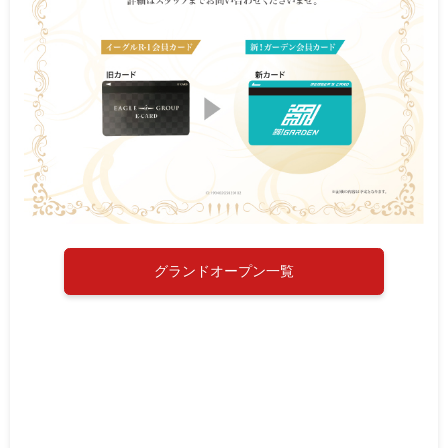
グランドオープン一覧