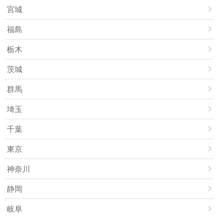
宮城
福島
栃木
茨城
群馬
埼玉
千葉
東京
神奈川
静岡
岐阜