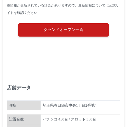
※情報が更新されている場合がありますので、最新情報については公式サ
イトを確認ください
グランドオープン一覧
店舗データ
住所
埼玉県春日部市中央1丁目2番地4
設置台数
パチンコ 450台 / スロット 350台