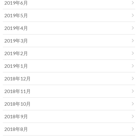
2019年6月
2019年5月
2019年4月
2019年3月
2019年2月
2019年1月
2018年12月
2018年11月
2018年10月
2018年9月
2018年8月