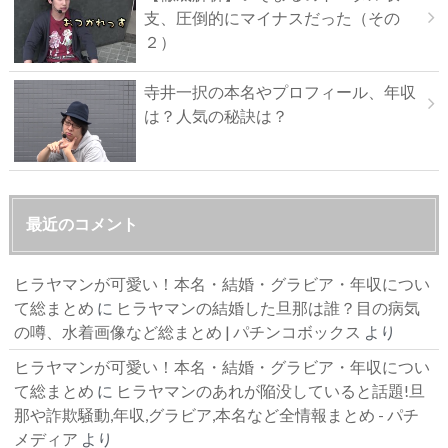
支、圧倒的にマイナスだった（その
２）
寺井一択の本名やプロフィール、年収
は？人気の秘訣は？
最近のコメント
ヒラヤマンが可愛い！本名・結婚・グラビア・年収につい
て総まとめ
に
ヒラヤマンの結婚した旦那は誰？目の病気
の噂、水着画像など総まとめ | パチンコボックス
より
ヒラヤマンが可愛い！本名・結婚・グラビア・年収につい
て総まとめ
に
ヒラヤマンのあれが陥没していると話題!旦
那や詐欺騒動,年収,グラビア,本名など全情報まとめ - パチ
メディア
より