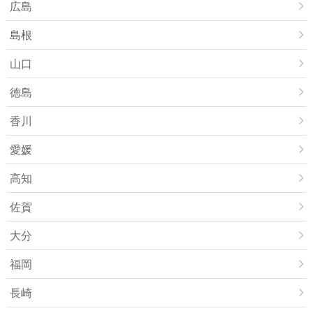
広島
島根
山口
徳島
香川
愛媛
高知
佐賀
大分
福岡
長崎