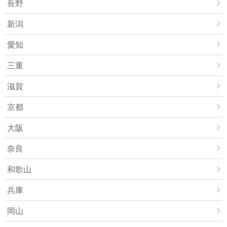
長野
新潟
愛知
三重
滋賀
京都
大阪
奈良
和歌山
兵庫
岡山