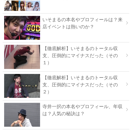
いそまるの本名やプロフィールは？来
店イベントは熱いのか？
【徹底解析】いそまるのトータル収
支、圧倒的にマイナスだった（その
１）
【徹底解析】いそまるのトータル収
支、圧倒的にマイナスだった（その
２）
寺井一択の本名やプロフィール、年収
は？人気の秘訣は？