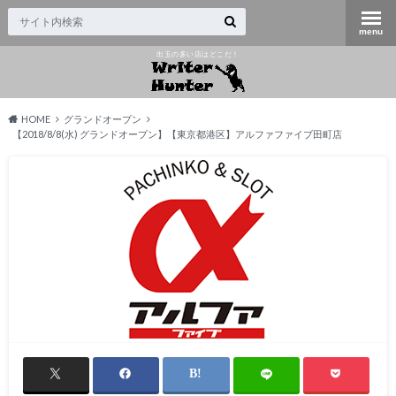
出玉の多い店はどこだ！
HOME
グランドオープン
【2018/8/8(水) グランドオープン】【東京都港区】アルファファイブ田町店