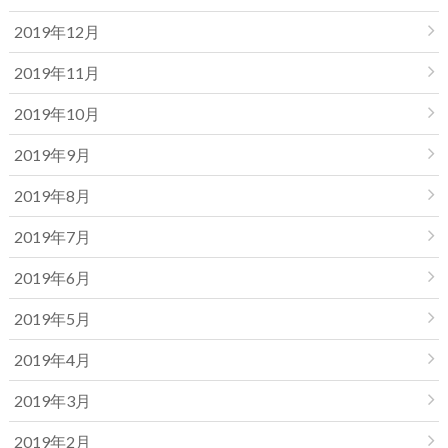
2019年12月
2019年11月
2019年10月
2019年9月
2019年8月
2019年7月
2019年6月
2019年5月
2019年4月
2019年3月
2019年2月