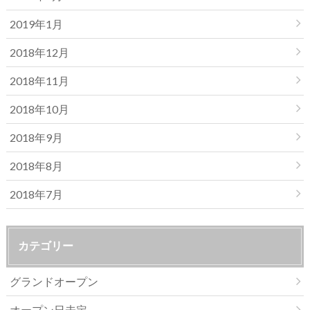
2019年1月
2018年12月
2018年11月
2018年10月
2018年9月
2018年8月
2018年7月
カテゴリー
グランドオープン
オープン日未定