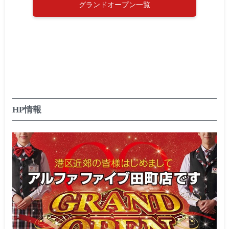
グランドオープン一覧
HP情報