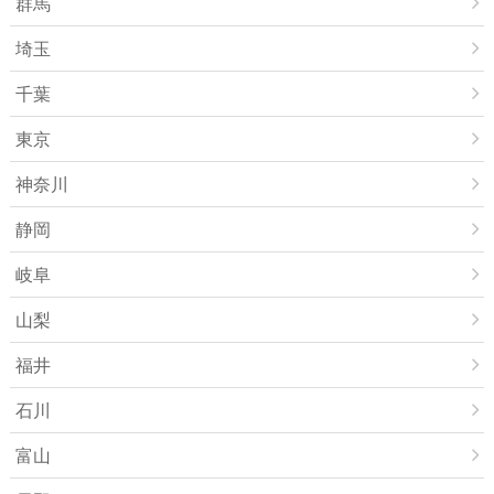
群馬
埼玉
千葉
東京
神奈川
静岡
岐阜
山梨
福井
石川
富山